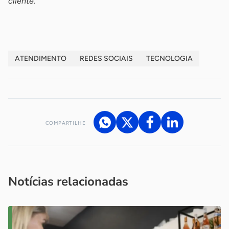
cliente.
ATENDIMENTO
REDES SOCIAIS
TECNOLOGIA
COMPARTILHE
Acesse nossos canais de atendimento
Ficou com alguma dúvida?
.
Se
você é um profissional da imprensa, entre em contato pelo
imprensa@sebrae.com.br
fale com a ASN em cada UF
ou
Notícias relacionadas