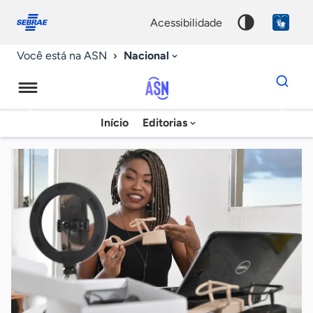
Fale
Acessibilidade
conosco
0
acessibilidade
9
Nacional
Você está na ASN
Dados
para
busca
Agência
Início
Editorias
Palavra
Sebrae
chave
de
Notícias