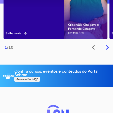
Crisanália Cinagava e
Fernando Cinagava
Londrina / PR
Saiba mais
1
/10
Confira cursos, eventos e conteúdos do Portal
Sebrae.
Acesse o Portal