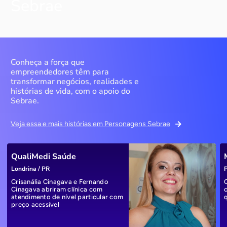
Sebrae
Conheça a força que
empreendedores têm para
transformar negócios, realidades e
histórias de vida, com o apoio do
Sebrae.
Veja essa e mais histórias em Personagens Sebrae
QualiMedi Saúde
Londrina / PR
P
Crisanália Cinagava e Fernando
Cinagava abriram clínica com
atendimento de nível particular com
preço acessível