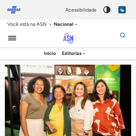
Fale
Acessibilidade
conosco
0
acessibilidade
9
Nacional
Você está na ASN
Dados
para
busca
Agência
Início
Editorias
Palavra
Sebrae
chave
de
Notícias