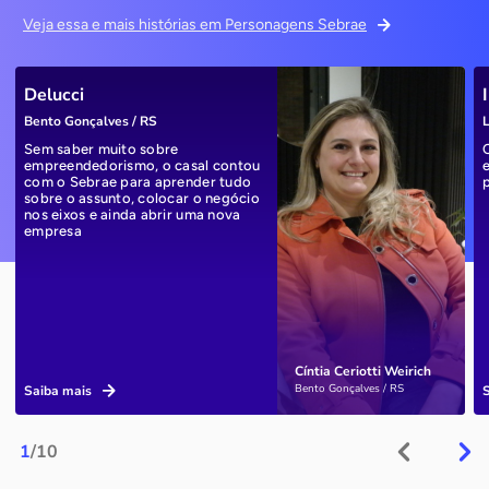
Veja essa e mais histórias em Personagens Sebrae
Delucci
Bento Gonçalves / RS
L
Sem saber muito sobre
empreendedorismo, o casal contou
com o Sebrae para aprender tudo
sobre o assunto, colocar o negócio
nos eixos e ainda abrir uma nova
empresa
Cíntia Ceriotti Weirich
Bento Gonçalves / RS
Saiba mais
1
/10