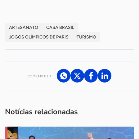
ARTESANATO
CASA BRASIL
JOGOS OLÍMPICOS DE PARIS
TURISMO
COMPARTILHE
Acesse nossos canais de atendimento
Ficou com alguma dúvida?
.
Se
você é um profissional da imprensa, entre em contato pelo
imprensa@sebrae.com.br
fale com a ASN em cada UF
ou
Notícias relacionadas