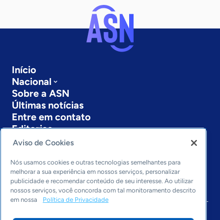
Início
Nacional
Sobre a ASN
Últimas notícias
Entre em contato
Editorias
Aviso de Cookies
Economia & Política
Inovação & Tecnologia
Nós usamos cookies e outras tecnologias semelhantes para
Cultura empreendedora
melhorar a sua experiência em nossos serviços, personalizar
publicidade e recomendar conteúdo de seu interesse. Ao utilizar
Dados
nossos serviços, você concorda com tal monitoramento descrito
Arquivo
em nossa
Política de Privacidade