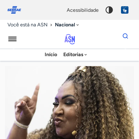
Fale
Acessibilidade
conosco
0
acessibilidade
9
Nacional
Você está na ASN
Dados
para
busca
Agência
Início
Editorias
Palavra
Sebrae
chave
de
Notícias