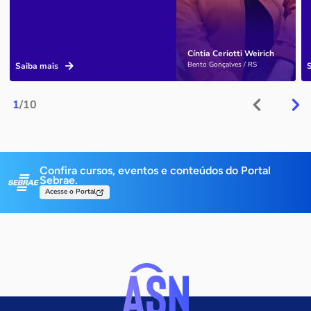
Cíntia Ceriotti Weirich
Bento Gonçalves / RS
Saiba mais
1
/10
Confira cursos, eventos e conteúdos do Portal
Sebrae.
Acesse o Portal