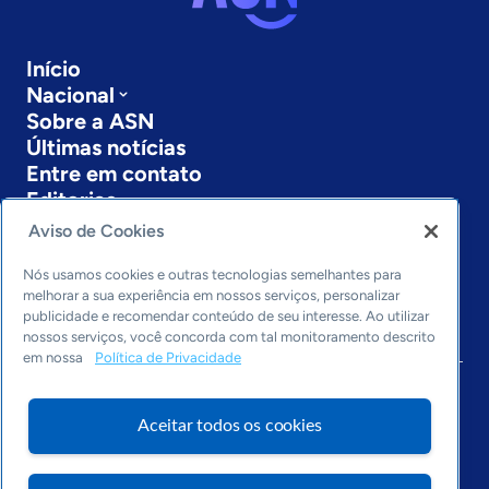
Início
Nacional
Sobre a ASN
Últimas notícias
Entre em contato
Editorias
Aviso de Cookies
Economia & Política
Inovação & Tecnologia
Nós usamos cookies e outras tecnologias semelhantes para
Cultura empreendedora
melhorar a sua experiência em nossos serviços, personalizar
publicidade e recomendar conteúdo de seu interesse. Ao utilizar
Dados
nossos serviços, você concorda com tal monitoramento descrito
Arquivo
em nossa
Política de Privacidade
Aceitar todos os cookies