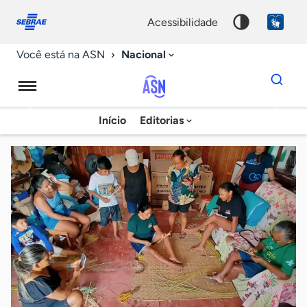
Fale
Acessibilidade
conosco
0
acessibilidade
9
Nacional
Você está na ASN
Dados
para
busca
Agência
Início
Editorias
Palavra
Sebrae
chave
de
Notícias