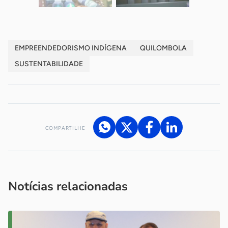
EMPREENDEDORISMO INDÍGENA
QUILOMBOLA
SUSTENTABILIDADE
COMPARTILHE
Acesse nossos canais de atendimento
Ficou com alguma dúvida?
.
Se
você é um profissional da imprensa, entre em contato pelo
imprensa@sebrae.com.br
fale com a ASN em cada UF
ou
Notícias relacionadas