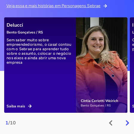
Veja essa e mais histórias em Personagens Sebrae
Delucci
Bento Gonçalves / RS
L
Sem saber muito sobre
empreendedorismo, o casal contou
com o Sebrae para aprender tudo
sobre o assunto, colocar o negócio
nos eixos e ainda abrir uma nova
empresa
Cíntia Ceriotti Weirich
Bento Gonçalves / RS
Saiba mais
1
/10