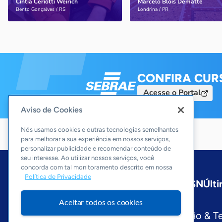
Cíntia Ceriotti Weirich
Marcelo Blois Dematte
Saiba mais
Saiba mais
Bento Gonçalves / RS
Londrina / PR
CONFIRA CUR
Acesse o Portal
Aviso de Cookies
Nós usamos cookies e outras tecnologias semelhantes
para melhorar a sua experiência em nossos serviços,
personalizar publicidade e recomendar conteúdo de
seu interesse. Ao utilizar nossos serviços, você
concorda com tal monitoramento descrito em nossa
Política de Privacidade
Início
Nacional
Sobre a ASN
Últi
Editorias
Aceitar todos os cookies
Economia & Política
Inovação & T