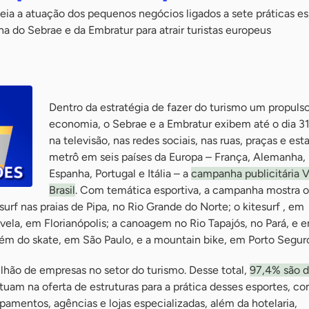
ia a atuação dos pequenos negócios ligados a sete práticas es
 do Sebrae e da Embratur para atrair turistas europeus
Dentro da estratégia de fazer do turismo um propulso
economia, o Sebrae e a Embratur exibem até o dia 3
na televisão, nas redes sociais, nas ruas, praças e es
metrô em seis países da Europa – França, Alemanha, I
Espanha, Portugal e Itália – a
campanha publicitária V
Brasil
. Com temática esportiva, a campanha mostra o
 surf nas praias de Pipa, no Rio Grande do Norte; o kitesurf , em
 vela, em Florianópolis; a canoagem no Rio Tapajós, no Pará, e 
ém do skate, em São Paulo, e a mountain bike, em Porto Seguro
ilhão de empresas no setor do turismo. Desse total,
97,4% são 
uam na oferta de estruturas para a prática desses esportes, c
pamentos, agências e lojas especializadas, além da hotelaria,