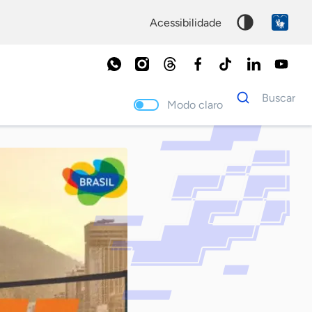
acessibilidade
Dados
Buscar
para
Modo claro
busca
Palavra
chave