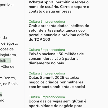
WhatsApp vai permitir reservar o
portivas
nome de usuário. Corra e separe o
contato da sua empresa
Cultura Empreendedora
Crab apresenta dados inéditos do
setor de artesanato, lança novo
portal e anuncia a próxima edição
r da
do TOP 100
1 de agosto
tações de
Cultura Empreendedora
Paixão nacional: 50 milhões de
nglaterra,
consumidores vão à padaria
isite o
diariamente no país
 vôlei de
Cultura Empreendedora
Delas Summit 2025 valoriza
em Bonito,
negócios criados por mulheres
, na Bahia.
com impacto ambiental e social
de
Cultura Empreendedora
omo
Boom das cervejas sem glúten é
oportunidade de negócio para