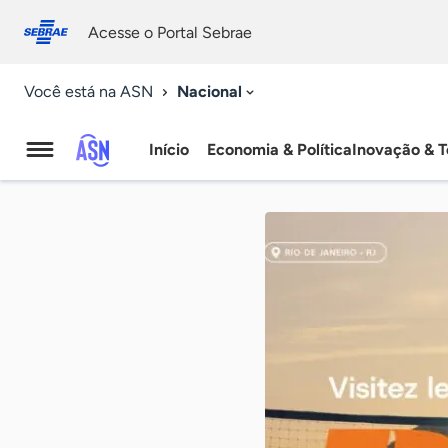
Fale
Acessibilidade
conosco
0
Acesse o Portal Sebrae
9
Nacional
Você está na ASN
Início
Economia & Política
Inovação & T
Agência
Sebrae
de
Notícias