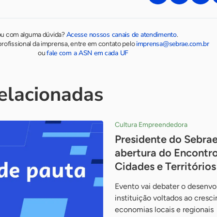
Acesse nossos canais de atendimento
ou com alguma dúvida?
.
imprensa@sebrae.com.br
rofissional da imprensa, entre em contato pelo
fale com a ASN em cada UF
ou
relacionadas
Cultura Empreendedora
Presidente do Sebrae
abertura do Encontro
Cidades e Territóri
Evento vai debater o desenv
instituição voltados ao cresc
economias locais e regionais