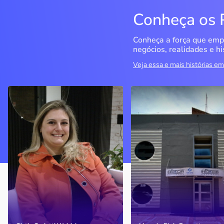
Conheça os 
Conheça a força que emp
negócios, realidades e hi
Veja essa e mais histórias 
Delucci
Infoecia Software
Ltda
Bento Gonçalves / RS
Londrina / PR
Sem saber muito sobre
empreendedorismo, o casal
Com mais de 20 anos de
contou com o Sebrae para
mercado, o empresário
aprender tudo sobre o
contou com o Sebrae para
assunto, colocar o negócio
crescimento do negócio
nos eixos e ainda abrir uma
nova empresa