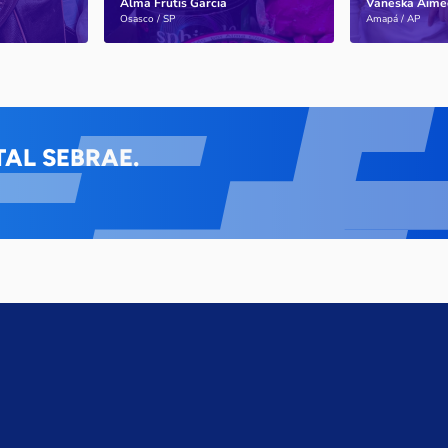
Alma Frutis Garcia
Vaneska Aime
Saiba mais
Saiba mais
Osasco / SP
Amapá / AP
AL SEBRAE.