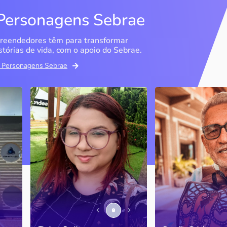
Personagens Sebrae
reendedores têm para transformar
stórias de vida, com o apoio do Sebrae.
em Personagens Sebrae
Memória Ancestral
Espedito Selei
São Luís / MA
Nova Olinda / CE
Ao lado da irmã e com o
Peças criadas pelo
apoio do Sebrae, a Memória
cearense já foram
Ancestral utiliza inteligência
apresentadas em fi
artificial com o objetivo de
novelas, desfiles d
 o
melhorar a qualidade de vida
até em exposições
de pessoas com a doença
internacionais