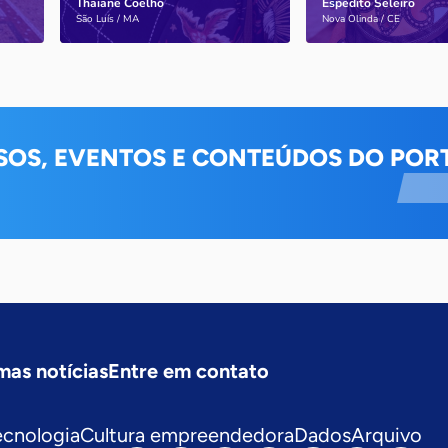
Thaiane Coelho
Espedito Seleiro
Saiba mais
Saiba mais
São Luís / MA
Nova Olinda / CE
SOS, EVENTOS E CONTEÚDOS DO PORT
mas notícias
Entre em contato
ecnologia
Cultura empreendedora
Dados
Arquivo