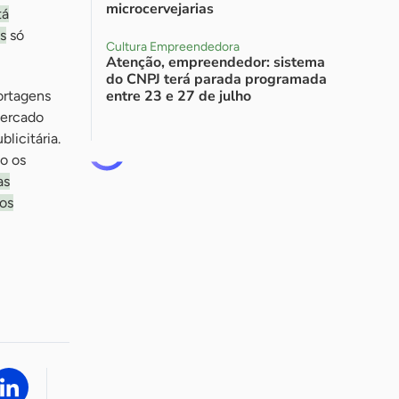
microcervejarias
tá
os
só
Cultura Empreendedora
Atenção, empreendedor: sistema
do CNPJ terá parada programada
entre 23 e 27 de julho
ortagens
mercado
licitária.
o os
as
gos