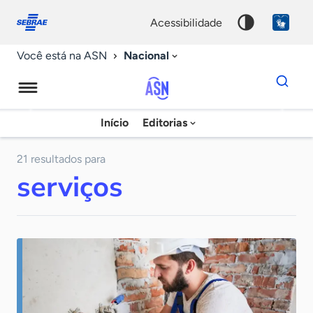
Fale
Acessibilidade
conosco
0
acessibilidade
9
Nacional
Você está na ASN
Dados
para
busca
Agência
Início
Editorias
Palavra
Sebrae
chave
de
21 resultados para
serviços
Notícias