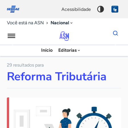
Fale
Acessibilidade
conosco
0
acessibilidade
9
Nacional
Você está na ASN
Dados
para
busca
Agência
Início
Editorias
Palavra
Sebrae
chave
de
29 resultados para
Reforma Tributária
Notícias