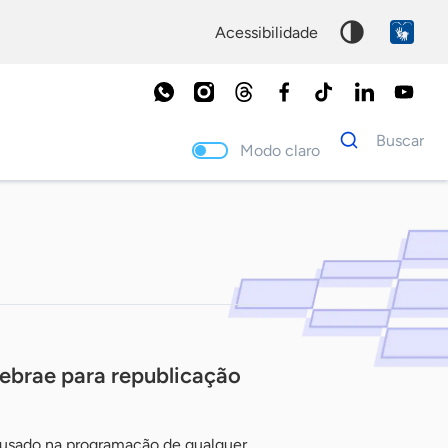
acessibilidade
Dados
Buscar
para
Modo claro
busca
Palavra
chave
Sebrae para republicação
r usado na programação de qualquer