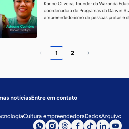
Karine Oliveira, founder da Wakanda Edu
coordenadora de Programas da Darwin Sta
empreendedorismo de pessoas pretas e sta
1
2
mas notícias
Entre em contato
ecnologia
Cultura empreendedora
Dados
Arquivo