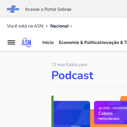
Fale
Acessibilidade
conosco
0
Acesse o Portal Sebrae
9
Nacional
Você está na ASN
Início
Economia & Política
Inovação & T
Agência
Sebrae
13 resultados para
de
Podcast
Notícias