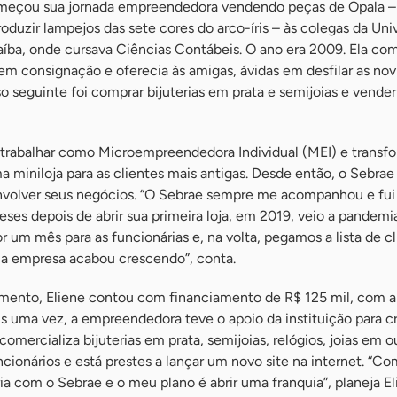
meçou sua jornada empreendedora vendendo peças de Opala –
oduzir lampejos das sete cores do arco-íris – às colegas da Uni
aíba, onde cursava Ciências Contábeis. O ano era 2009. Ela co
s em consignação e oferecia às amigas, ávidas em desfilar as no
so seguinte foi comprar bijuterias em prata e semijoias e vender
 trabalhar como Microempreendedora Individual (MEI) e trans
 miniloja para as clientes mais antigas. Desde então, o Sebrae 
nvolver seus negócios. “O Sebrae sempre me acompanhou e fu
ses depois de abrir sua primeira loja, em 2019, veio a pandemi
por um mês para as funcionárias e, na volta, pegamos a lista de cl
 empresa acabou crescendo”, conta.
mento, Eliene contou com financiamento de R$ 125 mil, com a 
s uma vez, a empreendedora teve o apoio da instituição para cr
comercializa bijuterias em prata, semijoias, relógios, joias em o
cionários e está prestes a lançar um novo site na internet. “C
a com o Sebrae e o meu plano é abrir uma franquia”, planeja El