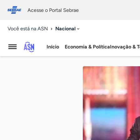
Fale
Acessibilidade
conosco
0
Acesse o Portal Sebrae
9
Nacional
Você está na ASN
Início
Economia & Política
Inovação & T
Agência
Sebrae
de
Notícias