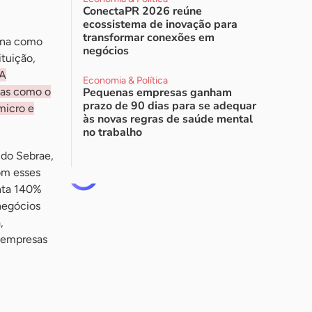
ConectaPR 2026 reúne
ecossistema de inovação para
transformar conexões em
ona como
negócios
tuição,
A
Economia & Política
ivas como o
Pequenas empresas ganham
prazo de 90 dias para se adequar
micro e
às novas regras de saúde mental
no trabalho
 do Sebrae,
om esses
enta 140%
negócios
,
 empresas