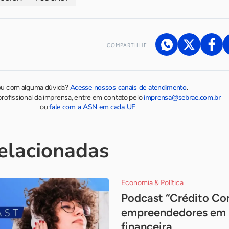
COMPARTILHE
Acesse nossos canais de atendimento
ou com alguma dúvida?
.
imprensa@sebrae.com.br
rofissional da imprensa, entre em contato pelo
fale com a ASN em cada UF
ou
relacionadas
Economia & Política
Podcast “Crédito Con
empreendedores em 
financeira