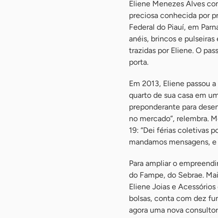
Eliene Menezes Alves co
preciosa conhecida por pr
Federal do Piauí, em Parn
anéis, brincos e pulseira
trazidas por Eliene. O pas
porta.
Em 2013, Eliene passou a
quarto de sua casa em uma
preponderante para dese
no mercado”, relembra. Me
19: “Dei férias coletivas 
mandamos mensagens, e a
Para ampliar o empreendi
do Fampe, do Sebrae. Mai
Eliene Joias e Acessórios 
bolsas, conta com dez fun
agora uma nova consultori