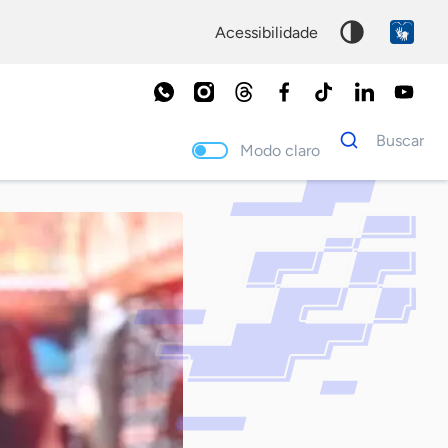
acessibilidade
Dados
Buscar
para
Modo claro
busca
Palavra
chave