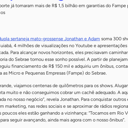
orte já tomaram mais de R$ 1,5 bilhão em garantias do Fampe 
cos
dupla sertaneja mato-grossense Jonathan e Adam
soma 300 sh
uiabá, 4 milhões de visualizações no Youtube e apresentaçõe
ada. Para alcançar novos horizontes, eles precisavam caminha
ltoria do Sebrae tornou esse sonho possível. A partir de planeja
seguiu financiamento de R$ 150 mil e adquiriu um ônibus, cont
ra as Micro e Pequenas Empresas (Fampe) do Sebrae.
rande, viajamos centenas de quilômetros para os shows. Aluga
nta muito e não conseguimos cobrar um cachê adequado. A aqu
ada no nosso negócio”, revela Jonathan. Para conquistar outros 
em marketing, nas redes sociais e se aproximar de rádios region
os poucos eles estão ganhando a vizinhança: “Tocamos em Rio V
para seguir avançando, ainda mais agora com o nosso ônibus”.