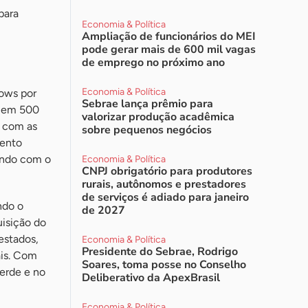
para
Economia & Política
Ampliação de funcionários do MEI
pode gerar mais de 600 mil vagas
de emprego no próximo ano
Economia & Política
ows por
Sebrae lança prêmio para
s em 500
valorizar produção acadêmica
r com as
sobre pequenos negócios
mento
ando com o
Economia & Política
CNPJ obrigatório para produtores
rurais, autônomos e prestadores
de serviços é adiado para janeiro
ndo o
de 2027
isição do
estados,
Economia & Política
Presidente do Sebrae, Rodrigo
ais. Com
Soares, toma posse no Conselho
erde e no
Deliberativo da ApexBrasil
Economia & Política