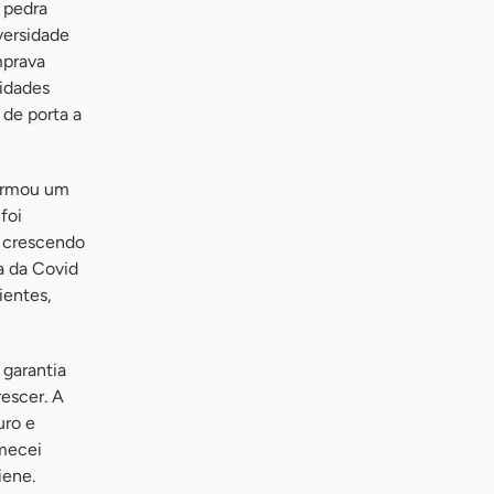
 pedra
versidade
mprava
vidades
 de porta a
formou um
foi
i crescendo
a da Covid
ientes,
garantia
escer. A
uro e
omecei
iene.