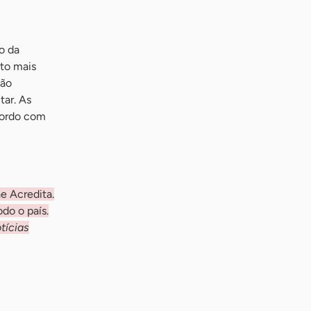
o da
ito mais
ção
tar. As
acordo com
e Acredita.
do o país.
tícias