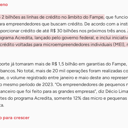
ueno
2 bilhões as linhas de crédito no âmbito do Fampe,
que funci
ra empreendedores que buscam crédito. De acordo com a insti
orcionar crédito de até R$ 30 bilhões nos próximos três anos.
rograma Acredita, lançado pelo governo federal, e inclui iniciat
crédito voltadas para microempreendedores individuais (MEI), 
orte já tomaram mais de R$ 1,5 bilhão em garantias do Fampe,
 bancos. No total, mais de 20 mil operações foram realizadas c
ae, o volume registrado entre janeiro e maio deste ano repres
o mesmo período de 2023. “Os empreendedores de pequenos 
nceiro que foi feito para as grandes empresas”, diz Décio Lima
ntes do programa Acredita, somente 12% das micro e pequenas
ta.
 para crescer