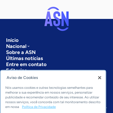
Início
Nacional
Sobre a ASN
Últimas notícias
Entre em contato
Editorias
Aviso de Cookies
Economia & Política
Inovação & Tecnologia
Nós usamos cookies e outras tecnologias semelhantes para
Cultura empreendedora
melhorar a sua experiência em nossos serviços, personalizar
publicidade e recomendar conteúdo de seu interesse. Ao utilizar
Dados
nossos serviços, você concorda com tal monitoramento descrito
Arquivo
em nossa
Política de Privacidade