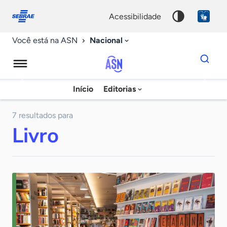
Fale
Acessibilidade
conosco
0
acessibilidade
9
Nacional
Você está na ASN
Dados
para
busca
Agência
Início
Editorias
Palavra
Sebrae
chave
de
7 resultados para
Livro
Notícias