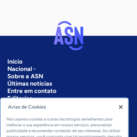
Início
Nacional
Sobre a ASN
Últimas notícias
Entre em contato
Editorias
Aviso de Cookies
Economia & Política
Inovação & Tecnologia
Nós usamos cookies e outras tecnologias semelhantes para
Cultura empreendedora
melhorar a sua experiência em nossos serviços, personalizar
publicidade e recomendar conteúdo de seu interesse. Ao utilizar
Dados
nossos serviços, você concorda com tal monitoramento descrito