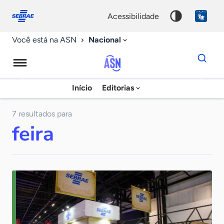
Fale
Acessibilidade
conosco
0
acessibilidade
9
Nacional
Você está na ASN
Dados
para
busca
Agência
Início
Editorias
Palavra
Sebrae
chave
de
7 resultados para
feira
Notícias