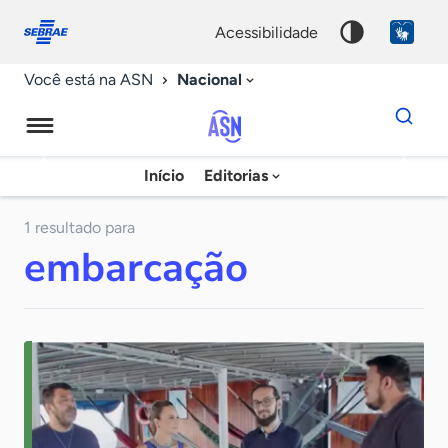
Fale
Acessibilidade
conosco
0
acessibilidade
9
Nacional
Você está na ASN
Dados
para
busca
Agência
Início
Editorias
Palavra
Sebrae
chave
de
1 resultado para
embarcação
Notícias