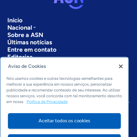
Início
Nacional
Sobre a ASN
Últimas notícias
Entre em contato
Editorias
Aviso de Cookies
Economia & Política
Inovação & Tecnologia
Nós usamos cookies e outras tecnologias semelhantes para
Cultura empreendedora
melhorar a sua experiência em nossos serviços, personalizar
Dados
publicidade e recomendar conteúdo de seu interesse. Ao utilizar
nossos serviços, você concorda com tal monitoramento descrito
Arquivo
em nossa
Política de Privacidade
Aceitar todos os cookies