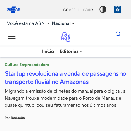
Fale
Acessibilidade
conosco
0
acessibilidade
9
Nacional
Você está na ASN
Dados
para
busca
Agência
Início
Editorias
Palavra
Sebrae
chave
de
Cultura Empreendedora
Startup revoluciona a venda de passagens no
Notícias
transporte fluvial no Amazonas
Migrando a emissão de bilhetes do manual para o digital, a
Navegam trouxe modernidade para o Porto de Manaus e
quase quintuplicou seu faturamento nos últimos anos
Por
Redação