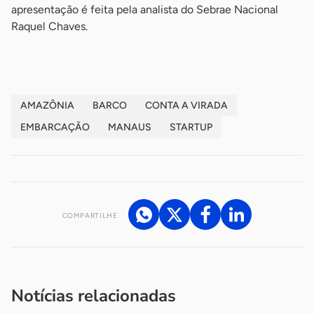
apresentação é feita pela analista do Sebrae Nacional
Raquel Chaves.
AMAZÔNIA
BARCO
CONTA A VIRADA
EMBARCAÇÃO
MANAUS
STARTUP
COMPARTILHE
Acesse nossos canais de atendimento
Ficou com alguma dúvida?
.
Se
você é um profissional da imprensa, entre em contato pelo
imprensa@sebrae.com.br
fale com a ASN em cada UF
ou
Notícias relacionadas