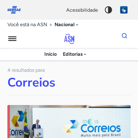
Fale
Acessibilidade
conosco
0
acessibilidade
9
Nacional
Você está na ASN
Dados
para
busca
Agência
Início
Editorias
Palavra
Sebrae
chave
de
4 resultados para
Correios
Notícias