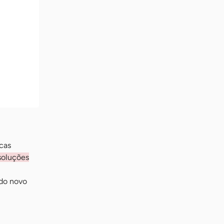
icas
soluções
 do novo