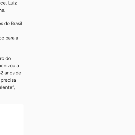
ce, Luiz
ma.
s do Brasil
co para a
ro do
benizou a
62 anos de
 precisa
lente”,