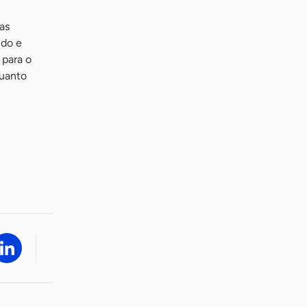
as
ido e
 para o
quanto