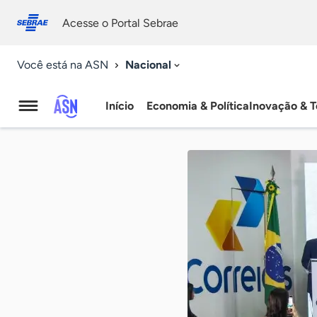
Fale
Acessibilidade
conosco
0
Acesse o Portal Sebrae
9
Nacional
Você está na ASN
Início
Economia & Política
Inovação & T
Agência
Sebrae
de
Notícias