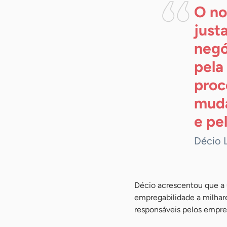
O no
just
negó
pela
proc
muda
e pe
Décio 
Décio acrescentou que a 
empregabilidade a milhar
responsáveis pelos empreg