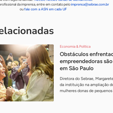
imprensa@sebrae.com.br
rofissional da imprensa, entre em contato pelo
fale com a ASN em cada UF
ou
relacionadas
Economia & Política
Obstáculos enfrenta
empreendedoras são
em São Paulo
Diretora do Sebrae, Margaret
da instituição na ampliação d
mulheres donas de pequenos