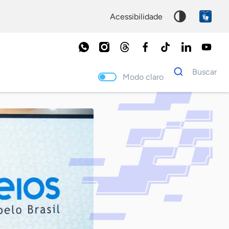
acessibilidade
Dados
Buscar
para
Modo claro
busca
Palavra
chave