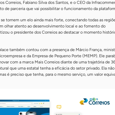
os Correios, Fabiano Silva dos Santos, e o CEO da Infracommer
to de parceria que vai possibilitar o funcionamento da platafor
s se tornem um elo ainda mais forte, conectando todas as regiõe
m olhar atento ao desenvolvimento local e ao fomento do
izou o presidente dos Correios ao destacar o momento históri
lace também contou com a presença de Márcio França, minist
croempresa e da Empresa de Pequeno Porte (MEMP). Ele para
novar com a marca Mais Correios diante de uma trajetória de 3
tural que uma estatal tenha a eficácia do setor privado. Ela não
mas é preciso que tenha, para o mesmo serviço, um valor equiva