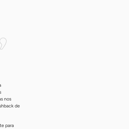
a
s
as nos
ashback de
te para