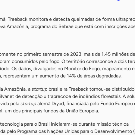
lemã, Treeback monitora e detecta queimadas de forma ultrapre
ova Amazônia, programa do Sebrae que está com inscrições abe
mente no primeiro semestre de 2023, mais de 1,45 milhões de
oram consumidos pelo fogo. O território corresponde a dois ter
ríodo. Os dados, divulgados no Monitor do Fogo, mapeamento 
s, representam um aumento de 14% de áreas degradadas.
da Amazônia, a
startup
brasileira Treeback tornou-se distribuido
ilvanet de detecção ultraprecoce de incêndios florestais. A so
lvida pela
startup
alemã Dryad, financiada pelo Fundo Europeu 
, um dos principais fundos da União Europeia.
a tecnologia para o Brasil iniciaram-se durante missão técnica
ada pelo Programa das Nações Unidas para o Desenvolvimento 