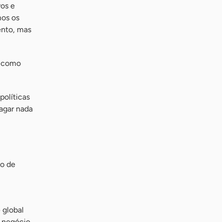
os e
mos os
ento, mas
, como
políticas
agar nada
ão de
 global
 negócio.