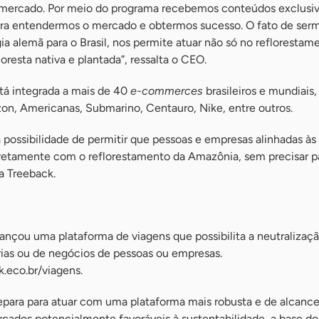
 mercado. Por meio do programa recebemos conteúdos exclusiv
ara entendermos o mercado e obtermos sucesso. O fato de ser
gia alemã para o Brasil, nos permite atuar não só no reflorestam
resta nativa e plantada”, ressalta o CEO.
á integrada a mais de 40
e-commerces
brasileiros e mundiais
on, Americanas, Submarino, Centauro, Nike, entre outros.
a possibilidade de permitir que pessoas e empresas alinhadas às 
retamente com o reflorestamento da Amazônia, sem precisar p
da Treeback.
a
ançou uma plataforma de viagens que possibilita a neutralizaç
rias ou de negócios de pessoas ou empresas.
.eco.br/viagens.
ara para atuar com uma plataforma mais robusta e de alcance
cados potencialmente favoráveis à sustentabilidade, a base do