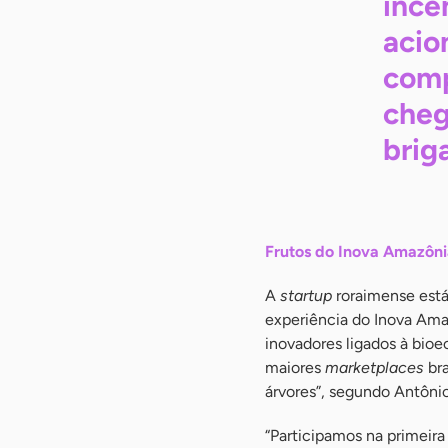
incê
acio
comp
cheg
brig
Frutos do Inova Amazôn
A
startup
roraimense está
experiência do Inova Ama
inovadores ligados à bio
maiores
marketplaces
bra
árvores”, segundo Antônio
“Participamos na primeira