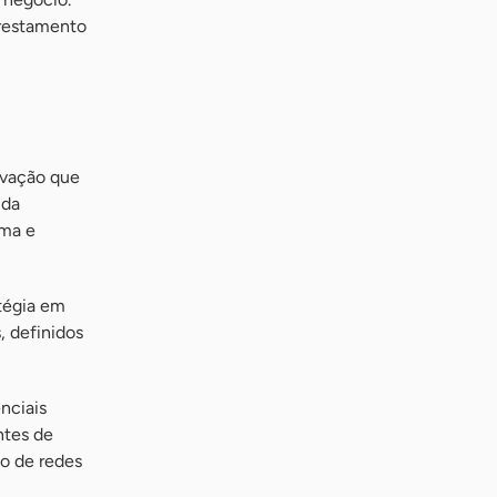
orestamento
ovação que
 da
ima e
tégia em
, definidos
nciais
ntes de
o de redes