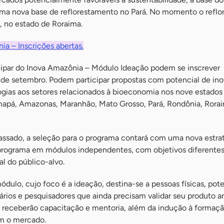
 uma nova base de reflorestamento no Pará. No momento o refl
, no estado de Roraima.
ia – Inscrições abertas.
cipar do Inova Amazônia – Módulo Ideação podem se inscrever
3 de setembro. Podem participar propostas com potencial de in
gias aos setores relacionados à bioeconomia nos nove estados
apá, Amazonas, Maranhão, Mato Grosso, Pará, Rondônia, Rora
ssado, a seleção para o programa contará com uma nova estra
 programa em módulos independentes, com objetivos diferentes
l do público-alvo.
ódulo, cujo foco é a ideação, destina-se a pessoas físicas, pote
ios e pesquisadores que ainda precisam validar seu produto a
s receberão capacitação e mentoria, além da indução à formaçã
m o mercado.