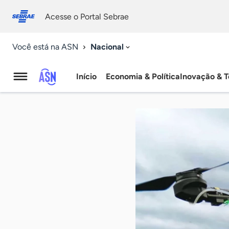
Fale
Acessibilidade
conosco
0
Acesse o Portal Sebrae
9
Nacional
Você está na ASN
Início
Economia & Política
Inovação & T
Agência
Sebrae
de
Notícias