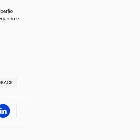
eberão
segundo e
EBACK