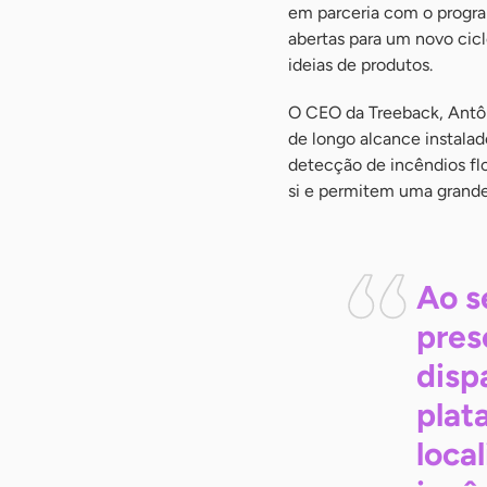
em parceria com o prog
abertas para um novo cic
ideias de produtos.
O CEO da Treeback, Antôn
de longo alcance instalad
detecção de incêndios flo
si e permitem uma grande
Ao s
pres
disp
plat
loca