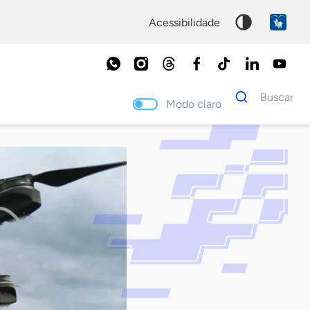
acessibilidade
Dados
Buscar
para
Modo claro
busca
Palavra
chave