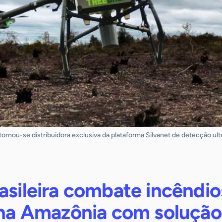
 tornou-se distribuidora exclusiva da plataforma Silvanet de detecção u
asileira combate incêndio
s na Amazônia com solução