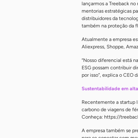
lançarmos a Treeback no
mentorias estratégicas p
distribuidores da tecnolo
também na proteção da flo
Atualmente a empresa est
Aliexpress, Shoppe, Amaz
“Nosso diferencial está n
ESG possam contribuir di
por isso”, explica o CEO 
Sustentabilidade em alt
Recentemente a startup l
carbono de viagens de fé
Conheça: https://treeback
A empresa também se prep
para se conectar com mer