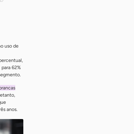
no uso de
percentual,
) para 62%
segmento.
brancas
retanto,
que
ês anos.