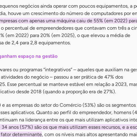
pequenos negócios ainda operar com poucos equipamentos, a p
édia, houve um crescimento do número de computadores por e
empresas com apenas uma máquina caiu de 55% (em 2022) pa
 o percentual de empreendedores que contavam com três a ci
7% (em 2022) para 20% (em 2025), o que elevou a média de
a de 2,4 para 2,8 equipamentos.
s ganham espaço na gestão
twares ou programas “integrativos” – aqueles que auxiliam na ge
 atividades do negócio – passou a ser prática de 47% dos
. Esse percentual se manteve estável em relação a 2023, ma
ficativo desde 2018 (quando a proporção era de 27%).
 e as empresas do setor do Comércio (53%) são os segmentos
esses aplicativos. Quanto ao perfil do empreendedor, homens (
tinuam na liderança entre os que mais utilizam aplicativos inte
4 anos (57%) são os que mais utilizam esses recursos, e a es
fator determinante
, com os níveis mais altos apresentando mai