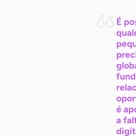
É po
qual
pequ
prec
glob
fund
rela
opor
é ap
a fa
digi