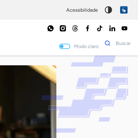
acessibilidade
Dados
Buscar
para
Modo claro
busca
Palavra
chave