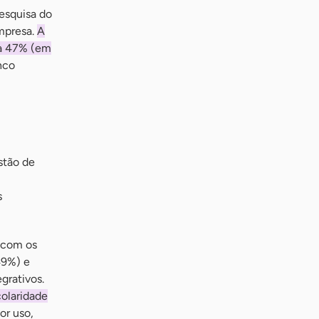
esquisa do
mpresa.
A
ra 47% (em
nco
stão de
s
 com os
49%) e
grativos.
colaridade
or uso,