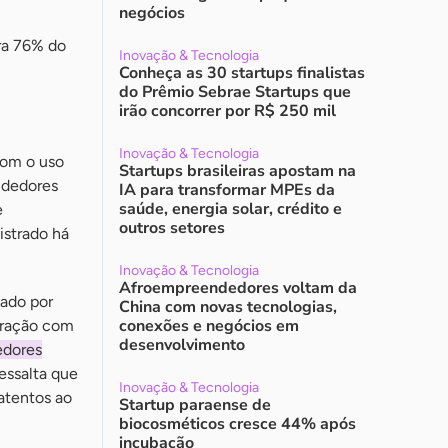
negócios
ra 76% do
Inovação & Tecnologia
Conheça as 30 startups finalistas
do Prêmio Sebrae Startups que
irão concorrer por R$ 250 mil
Inovação & Tecnologia
com o uso
Startups brasileiras apostam na
ndedores
IA para transformar MPEs da
saúde, energia solar, crédito e
e
outros setores
istrado há
Inovação & Tecnologia
Afroempreendedores voltam da
tado por
China com novas tecnologias,
conexões e negócios em
aração com
desenvolvimento
edores
essalta que
Inovação & Tecnologia
atentos ao
Startup paraense de
biocosméticos cresce 44% após
incubação