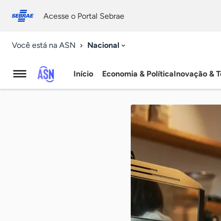
Fale
Acessibilidade
conosco
0
Acesse o Portal Sebrae
9
Nacional
Você está na ASN
Início
Economia & Política
Inovação & T
Agência
Sebrae
de
Notícias