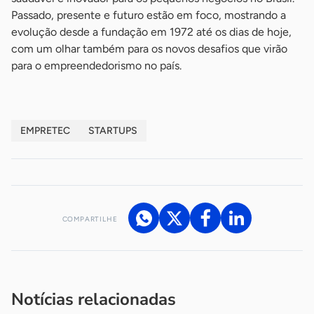
Passado, presente e futuro estão em foco, mostrando a
evolução desde a fundação em 1972 até os dias de hoje,
com um olhar também para os novos desafios que virão
para o empreendedorismo no país.
EMPRETEC
STARTUPS
COMPARTILHE
Acesse nossos canais de atendimento
Ficou com alguma dúvida?
.
Se
você é um profissional da imprensa, entre em contato pelo
imprensa@sebrae.com.br
fale com a ASN em cada UF
ou
Notícias relacionadas