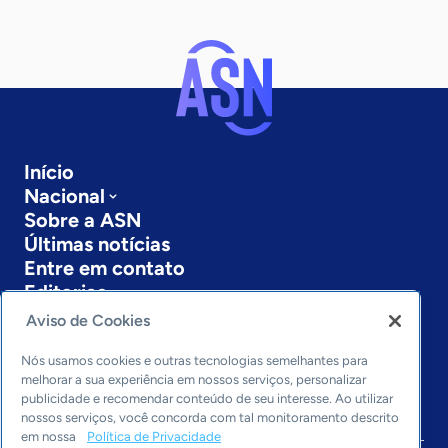
Início
Nacional
Sobre a ASN
Últimas notícias
Entre em contato
Editorias
Aviso de Cookies
Economia & Política
Inovação & Tecnologia
Nós usamos cookies e outras tecnologias semelhantes para
Cultura empreendedora
melhorar a sua experiência em nossos serviços, personalizar
publicidade e recomendar conteúdo de seu interesse. Ao utilizar
Dados
nossos serviços, você concorda com tal monitoramento descrito
Arquivo
em nossa
Política de Privacidade