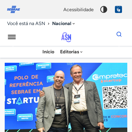
Fale
Acessibilidade
conosco
0
acessibilidade
9
Nacional
Você está na ASN
Dados
para
busca
Agência
Início
Editorias
Palavra
Sebrae
chave
de
Notícias