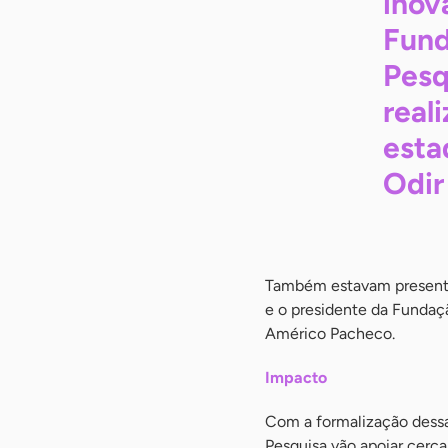
inov
Fund
Pesq
real
esta
Odir
Também estavam presentes
e o presidente da Fundaç
Américo Pacheco.
Impacto
Com a formalização dessa
Pesquisa vão apoiar cerc