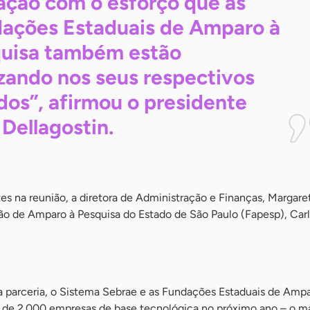
ação com o esforço que as
ações Estaduais de Amparo à
uisa também estão
izando nos seus respectivos
dos”, afirmou o presidente
Dellagostin.
 na reunião, a diretora de Administração e Finanças, Margare
ão de Amparo à Pesquisa do Estado de São Paulo (Fapesp), Car
 parceria, o Sistema Sebrae e as Fundações Estaduais de Ampa
a de 2.000 empresas de base tecnológica no próximo ano – o m