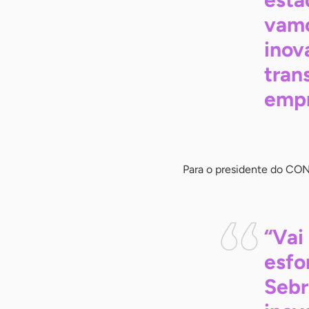
vamo
inov
tran
empr
Para o presidente do CON
“Vai
esfo
Sebr