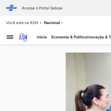
Fale
Acessibilidade
conosco
0
Acesse o Portal Sebrae
9
Nacional
Você está na ASN
Início
Economia & Política
Inovação & T
Agência
Sebrae
de
Notícias