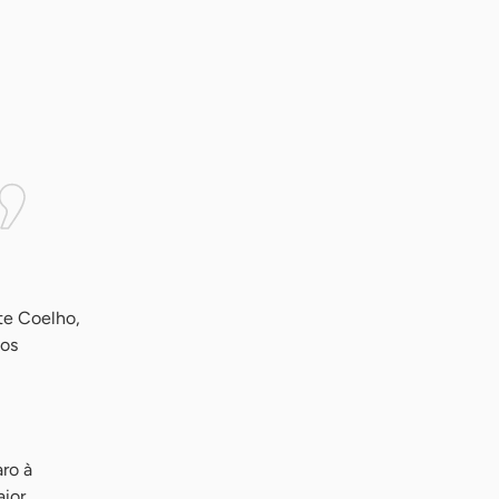
te Coelho,
los
ro à
aior