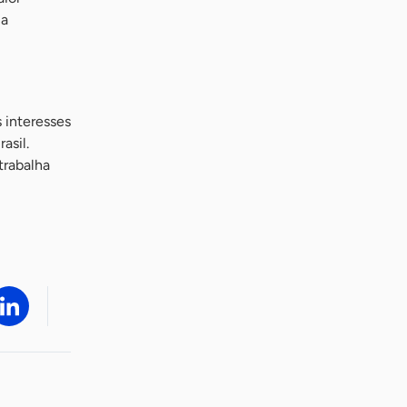
 a
 interesses
asil.
trabalha