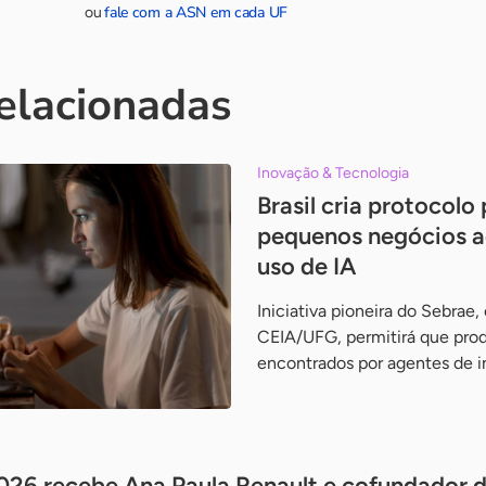
fale com a ASN em cada UF
ou
relacionadas
Inovação & Tecnologia
Brasil cria protocolo
pequenos negócios 
uso de IA
Iniciativa pioneira do Sebrae
CEIA/UFG, permitirá que prod
encontrados por agentes de int
026 recebe Ana Paula Renault e cofundador