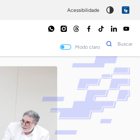
acessibilidade
Dados
Buscar
para
Modo claro
busca
Palavra
chave