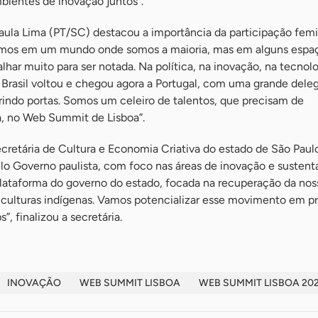
mbientes de inovação juntos”.
aula Lima (PT/SC) destacou a importância da participação femi
os em um mundo onde somos a maioria, mas em alguns espaç
lhar muito para ser notada. Na política, na inovação, na tecnol
O Brasil voltou e chegou agora a Portugal, com uma grande dele
brindo portas. Somos um celeiro de talentos, que precisam de
, no Web Summit de Lisboa”.
secretária de Cultura e Economia Criativa do estado de São Paulo
lo Governo paulista, com foco nas áreas de inovação e sustenta
ataforma do governo do estado, focada na recuperação da nos
 culturas indígenas. Vamos potencializar esse movimento em p
”, finalizou a secretária.
INOVAÇÃO
WEB SUMMIT LISBOA
WEB SUMMIT LISBOA 20