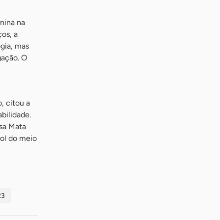
nina na
os, a
ogia, mas
gação. O
, citou a
bilidade.
sa Mata
rol do meio
23