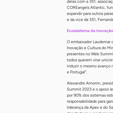
delas com a 351, associa
COREangels Atlantic, fun
expandir para outros país
e da vice da 351, Fernand
Ecossistema da inovaçã
O embaixador Laudemar de
Inovação e Cultura do Mini
presentes no Web Summit 
todos querem virar unicór
induzir o mesmo avanço no
e Portugal”.
Alexandre Amorim, presid
Summit 2023 e o apoio às 
por 90% dos sistemas est
responsabilidade para ga
liderança da Apex e do S