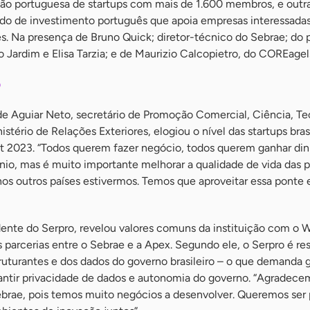
ção portuguesa de startups com mais de 1.600 membros, e outr
do de investimento português que apoia empresas interessada
es. Na presença de Bruno Quick; diretor-técnico do Sebrae; do 
o Jardim e Elisa Tarzia; e de Maurizio Calcopietro, do COREagels
o
 Aguiar Neto, secretário de Promoção Comercial, Ciência, Te
stério de Relações Exteriores, elogiou o nível das startups brasi
2023. “Todos querem fazer negócio, todos querem ganhar din
nio, mas é muito importante melhorar a qualidade de vida das 
s outros países estivermos. Temos que aproveitar essa ponte e
ente do Serpro, revelou valores comuns da instituição com o 
parcerias entre o Sebrae e a Apex. Segundo ele, o Serpro é re
ruturantes e dos dados do governo brasileiro – o que demanda 
rantir privacidade de dados e autonomia do governo. “Agradece
ebrae, pois temos muito negócios a desenvolver. Queremos ser 