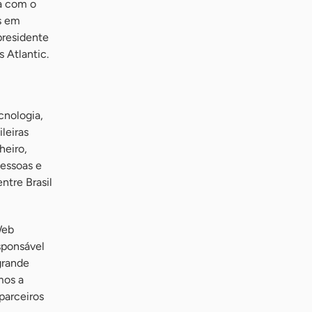
a com o
s em
presidente
 Atlantic.
cnologia,
leiras
heiro,
pessoas e
ntre Brasil
Web
sponsável
grande
mos a
parceiros