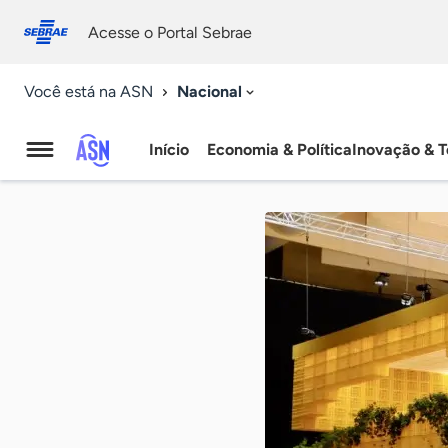
Fale
Acessibilidade
conosco
0
Acesse o Portal Sebrae
9
Nacional
Você está na ASN
Início
Economia & Política
Inovação & T
Agência
Sebrae
de
Notícias