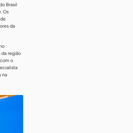
o Brasil
. Os
 de
tores da
 no
 da região
 com o
ecialista
s na