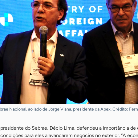
brae Nacional, ao lado de Jorge Viana, presidente da Apex. Crédito: Fer
 o presidente do Sebrae, Décio Lima, defendeu a importância de q
condições para eles alavancarem negócios no exterior. “A eco