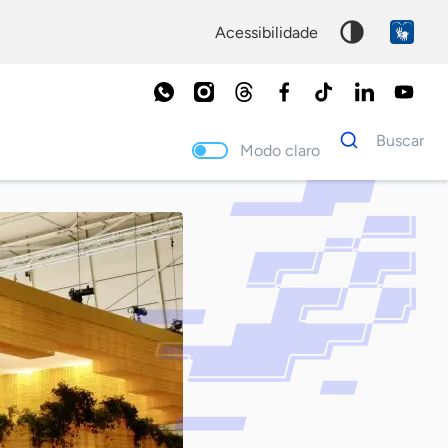
acessibilidade
Dados
Buscar
para
Modo claro
busca
Palavra
chave