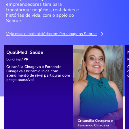
empreendedores têm para
transformar negócios, realidades e
histórias de vida, com o apoio do
Sebrae.
Veja essa e mais histórias em Personagens Sebrae
QualiMedi Saúde
Londrina / PR
P
Crisanália Cinagava e Fernando
Cinagava abriram clínica com
atendimento de nível particular com
preço acessível
Crisanália Cinagava e
Fernando Cinagava