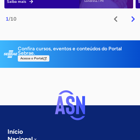
Londrina / PR
Saiba mais
1
/10
Confira cursos, eventos e conteúdos do Portal
Sebrae.
Acesse o Portal
Início
Nacional