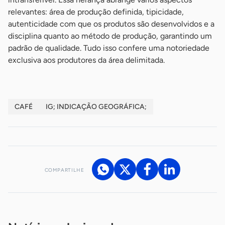
relevantes: área de produção definida, tipicidade,
autenticidade com que os produtos são desenvolvidos e a
disciplina quanto ao método de produção, garantindo um
padrão de qualidade. Tudo isso confere uma notoriedade
exclusiva aos produtores da área delimitada.
CAFÉ
IG; INDICAÇÃO GEOGRÁFICA;
COMPARTILHE
Acesse nossos canais de atendimento
Ficou com alguma dúvida?
.
Se
você é um profissional da imprensa, entre em contato pelo
imprensa@sebrae.com.br
fale com a ASN em cada UF
ou