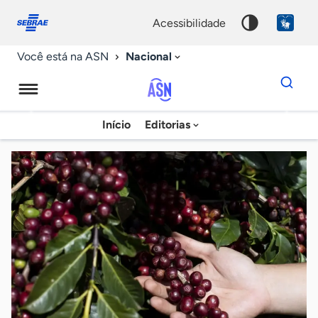
Fale
Acessibilidade
conosco
0
acessibilidade
9
Nacional
Você está na ASN
Dados
para
busca
Agência
Início
Editorias
Palavra
Sebrae
chave
de
Notícias