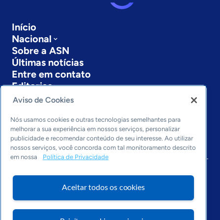
Início
Nacional
Sobre a ASN
Últimas notícias
Entre em contato
Editorias
Aviso de Cookies
Economia & Política
Inovação & Tecnologia
Nós usamos cookies e outras tecnologias semelhantes para
Cultura empreendedora
melhorar a sua experiência em nossos serviços, personalizar
publicidade e recomendar conteúdo de seu interesse. Ao utilizar
Dados
nossos serviços, você concorda com tal monitoramento descrito
Arquivo
em nossa
Política de Privacidade
Aceitar todos os cookies