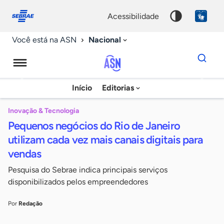
Fale
Acessibilidade
conosco
0
acessibilidade
9
Nacional
Você está na ASN
Dados
para
busca
Agência
Início
Editorias
Palavra
Sebrae
chave
de
Inovação & Tecnologia
Pequenos negócios do Rio de Janeiro
Notícias
utilizam cada vez mais canais digitais para
vendas
Pesquisa do Sebrae indica principais serviços
disponibilizados pelos empreendedores
Por
Redação