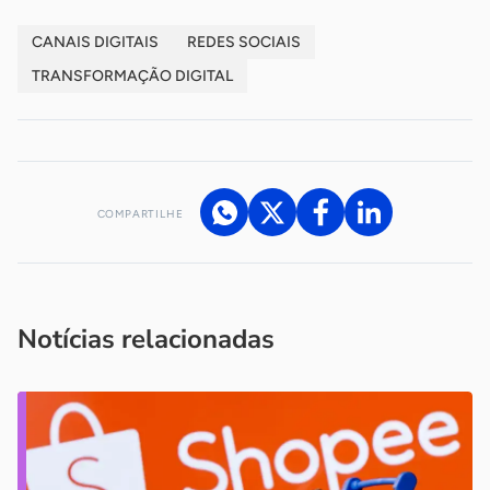
CANAIS DIGITAIS
REDES SOCIAIS
TRANSFORMAÇÃO DIGITAL
COMPARTILHE
Acesse nossos canais de atendimento
Ficou com alguma dúvida?
.
Se
você é um profissional da imprensa, entre em contato pelo
imprensa@sebrae.com.br
fale com a ASN em cada UF
ou
Notícias relacionadas