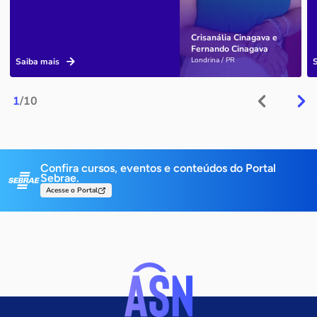
Crisanália Cinagava e
Fernando Cinagava
Londrina / PR
Saiba mais
1
/10
Confira cursos, eventos e conteúdos do Portal
Sebrae.
Acesse o Portal