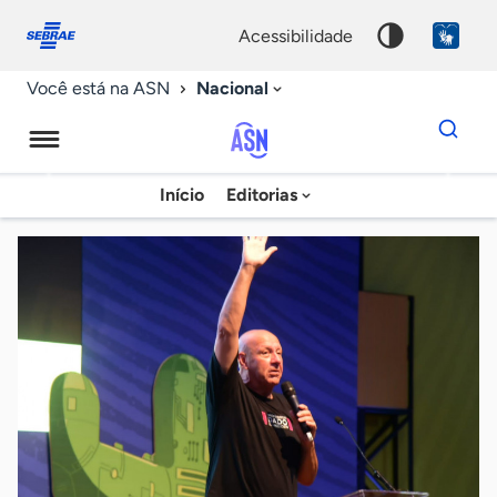
Fale
Acessibilidade
conosco
0
acessibilidade
9
Nacional
Você está na ASN
Dados
para
busca
Agência
Início
Editorias
Palavra
Sebrae
chave
de
Notícias