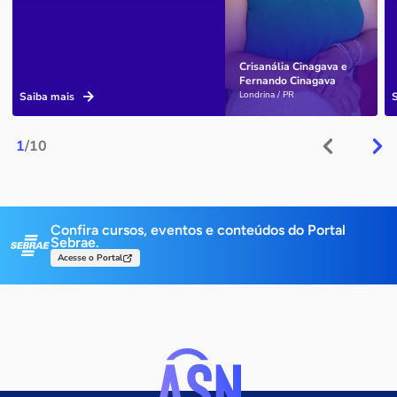
Crisanália Cinagava e
Fernando Cinagava
Londrina / PR
Saiba mais
1
/10
Confira cursos, eventos e conteúdos do Portal
Sebrae.
Acesse o Portal