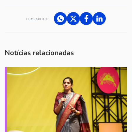
COMPARTILHE
Acesse nossos canais de atendimento
Ficou com alguma dúvida?
.
Se
você é um profissional da imprensa, entre em contato pelo
imprensa@sebrae.com.br
fale com a ASN em cada UF
ou
Notícias relacionadas