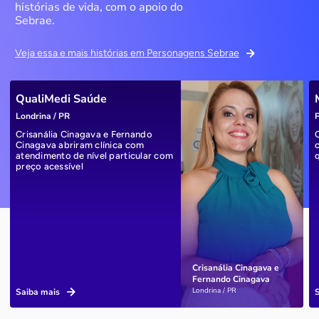
histórias de vida, com o apoio do
Sebrae.
Veja essa e mais histórias em Personagens Sebrae
QualiMedi Saúde
Londrina / PR
P
Crisanália Cinagava e Fernando
Cinagava abriram clínica com
atendimento de nível particular com
preço acessível
Crisanália Cinagava e
Fernando Cinagava
Londrina / PR
Saiba mais