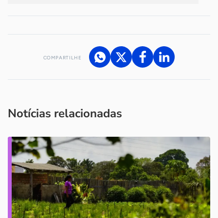
COMPARTILHE
Acesse nossos canais de atendimento
Ficou com alguma dúvida?
.
Se
você é um profissional da imprensa, entre em contato pelo
imprensa@sebrae.com.br
fale com a ASN em cada UF
ou
Notícias relacionadas