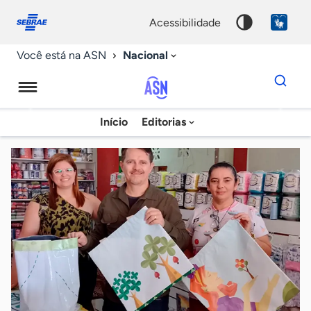
Fale
Acessibilidade
conosco
0
acessibilidade
9
Nacional
Você está na ASN
Dados
para
busca
Agência
Início
Editorias
Palavra
Sebrae
chave
de
Notícias