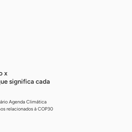
o x
ue significa cada
sário Agenda Climática
mos relacionados à COP30