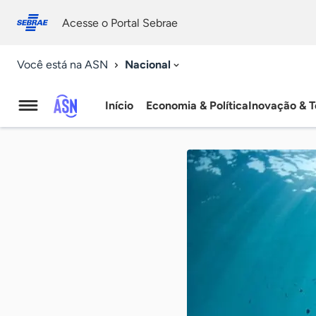
Fale
Acessibilidade
conosco
0
Acesse o Portal Sebrae
9
Nacional
Você está na ASN
Início
Economia & Política
Inovação & T
Agência
Sebrae
de
Notícias