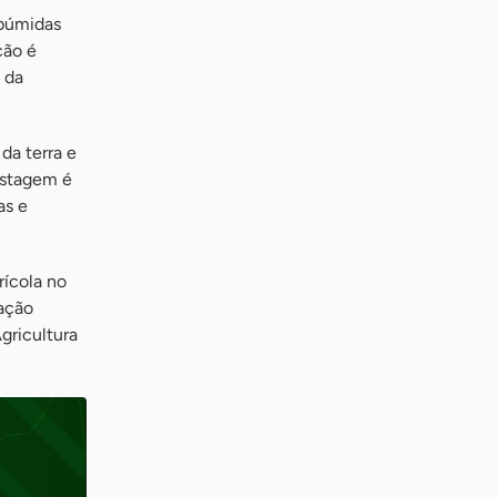
ubúmidas
ção é
 da
da terra e
astagem é
as e
rícola no
tação
gricultura