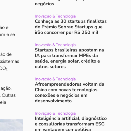
negócios
Inovação & Tecnologia
Conheça as 30 startups finalistas
do Prêmio Sebrae Startups que
ção e
irão concorrer por R$ 250 mil
em e se
Inovação & Tecnologia
Startups brasileiras apostam na
ção de
IA para transformar MPEs da
saúde, energia solar, crédito e
ssistemas
outros setores
 CO₂
Inovação & Tecnologia
Afroempreendedores voltam da
cação,
China com novas tecnologias,
conexões e negócios em
. Outras
desenvolvimento
eia
Inovação & Tecnologia
Inteligência artificial, diagnóstico
e consultorias transformam ESG
em vantagem competitiva