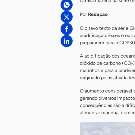
Oitava matéria da série 
Por
Redação
O oitavo texto da série G
acidificação. Esses e ou
prepararem para a COP30
A acidificação dos ocean
dióxido de carbono (CO₂)
marinhos e para a biodiv
originado pelas atividade
O aumento considerável d
gerando diversos impacto
consequências são a difi
alimentar marinha, com i