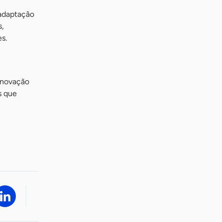
 adaptação
s,
s.
inovação
s que