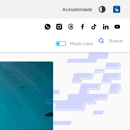
acessibilidade
Dados
Buscar
para
Modo claro
busca
Palavra
chave