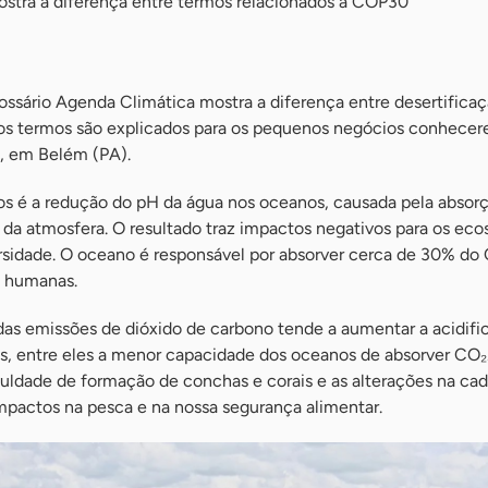
mostra a diferença entre termos relacionados à COP30
lossário Agenda Climática mostra a diferença entre desertifica
tros termos são explicados para os pequenos negócios conhecer
, em Belém (PA).
os é a redução do pH da água nos oceanos, causada pela absor
 da atmosfera. O resultado traz impactos negativos para os eco
ersidade. O oceano é responsável por absorver cerca de 30% do
s humanas.
as emissões de dióxido de carbono tende a aumentar a acidifi
s, entre eles a menor capacidade dos oceanos de absorver CO₂
culdade de formação de conchas e corais e as alterações na cad
mpactos na pesca e na nossa segurança alimentar.