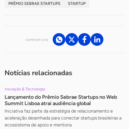
PRÊMIO SEBRAE STARTUPS
STARTUP
COMPARTILHE
Acesse nossos canais de atendimento
Ficou com alguma dúvida?
.
Se
você é um profissional da imprensa, entre em contato pelo
imprensa@sebrae.com.br
fale com a ASN em cada UF
ou
Notícias relacionadas
Inovação & Tecnologia
Lançamento do Prêmio Sebrae Startups no Web
Summit Lisboa atrai audiência global
Iniciativa faz parte da estratégia de relacionamento e
aceleração desenhada para conectar startups brasileiras a
ecossistema de apoio e mentoria