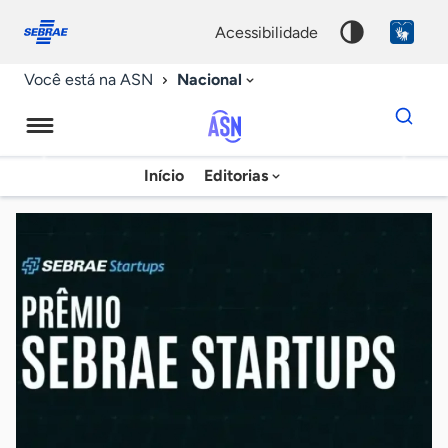
Fale
Acessibilidade
conosco
0
acessibilidade
9
Nacional
Você está na ASN
Dados
para
busca
Agência
Início
Editorias
Palavra
Sebrae
chave
de
Notícias