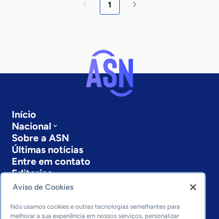
1
Início
Nacional
Sobre a ASN
Últimas notícias
Entre em contato
Editorias
Aviso de Cookies
Economia & Política
Inovação & Tecnologia
Nós usamos cookies e outras tecnologias semelhantes para
Cultura empreendedora
melhorar a sua experiência em nossos serviços, personalizar