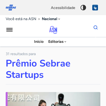
Fale
Acessibilidade
conosco
0
acessibilidade
9
Nacional
Você está na ASN
Dados
para
busca
Agência
Início
Editorias
Palavra
Sebrae
chave
de
31 resultados para
Prêmio Sebrae
Notícias
Startups