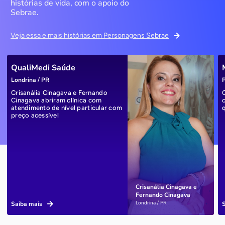
histórias de vida, com o apoio do
Sebrae.
Veja essa e mais histórias em Personagens Sebrae
QualiMedi Saúde
Londrina / PR
P
Crisanália Cinagava e Fernando
Cinagava abriram clínica com
atendimento de nível particular com
preço acessível
Crisanália Cinagava e
Fernando Cinagava
Londrina / PR
Saiba mais