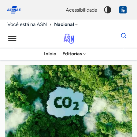
Fale
Acessibilidade
conosco
0
acessibilidade
9
Nacional
Você está na ASN
Dados
para
busca
Agência
Início
Editorias
Palavra
Sebrae
chave
de
Notícias