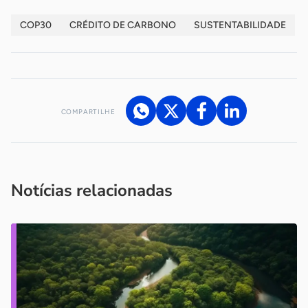
COP30
CRÉDITO DE CARBONO
SUSTENTABILIDADE
COMPARTILHE
Acesse nossos canais de atendimento
Ficou com alguma dúvida?
.
Se
você é um profissional da imprensa, entre em contato pelo
imprensa@sebrae.com.br
fale com a ASN em cada UF
ou
Notícias relacionadas