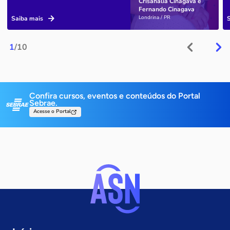
Crisanália Cinagava e
Fernando Cinagava
Londrina / PR
Saiba mais
1
/10
Confira cursos, eventos e conteúdos do Portal
Sebrae.
Acesse o Portal