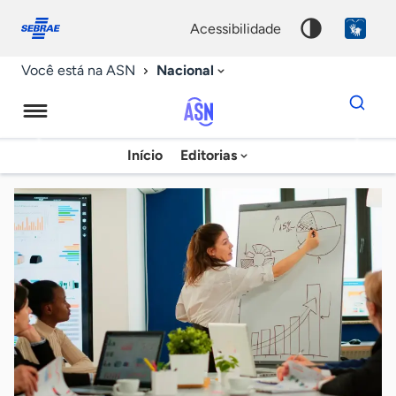
Fale
Acessibilidade
conosco
0
acessibilidade
9
Nacional
Você está na ASN
Dados
para
busca
Agência
Início
Editorias
Palavra
Sebrae
chave
de
Notícias