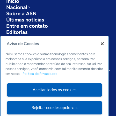
Início
Nacional
Sobre a ASN
Últimas notícias
Entre em contato
Editorias
Economia & Política
Aviso de Cookies
Inovação & Tecnologia
Cultura empreendedora
Nós usamos cookies e outras tecnologias semelhantes para
melhorar a sua experiência em nossos serviços, personalizar
Dados
publicidade e recomendar conteúdo de seu interesse. Ao utilizar
Arquivo
nossos serviços, você concorda com tal monitoramento descrito
em nossa
Política de Privacidade
Aceitar todos os cookies
Rejeitar cookies opcionais