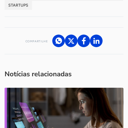
STARTUPS
COMPARTILHE
Acesse nossos canais de atendimento
Ficou com alguma dúvida?
.
Se
você é um profissional da imprensa, entre em contato pelo
imprensa@sebrae.com.br
fale com a ASN em cada UF
ou
Notícias relacionadas