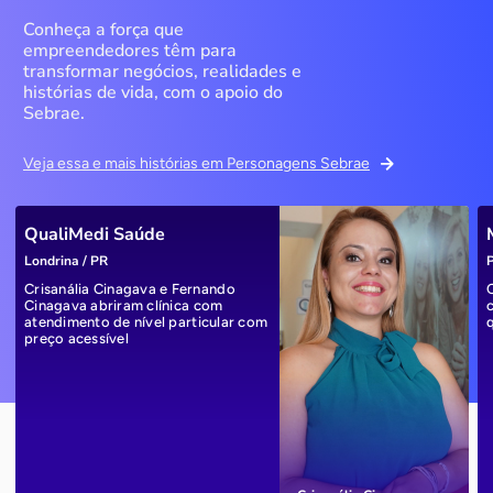
Conheça a força que
empreendedores têm para
transformar negócios, realidades e
histórias de vida, com o apoio do
Sebrae.
Veja essa e mais histórias em Personagens Sebrae
QualiMedi Saúde
Londrina / PR
P
Crisanália Cinagava e Fernando
Cinagava abriram clínica com
atendimento de nível particular com
preço acessível