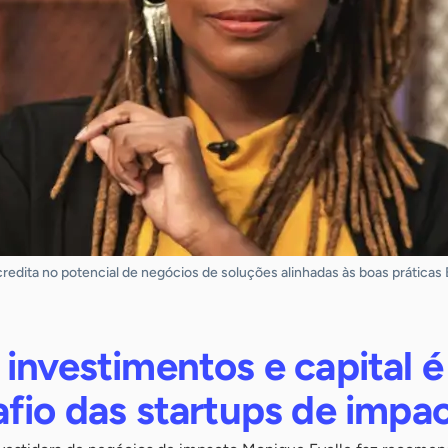
credita no potencial de negócios de soluções alinhadas às boas práticas
investimentos e capital é
fio das startups de impa