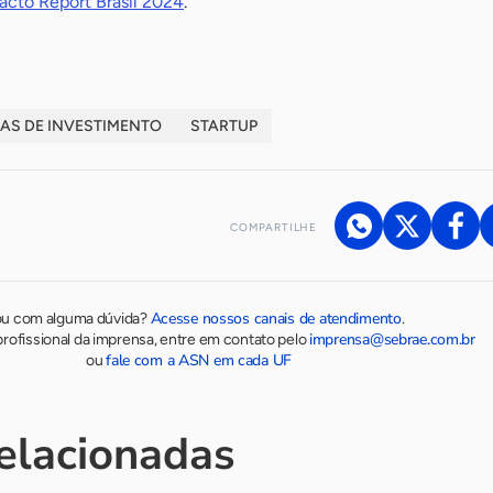
acto Report Brasil 2024
.
AS DE INVESTIMENTO
STARTUP
COMPARTILHE
Acesse nossos canais de atendimento
ou com alguma dúvida?
.
imprensa@sebrae.com.br
rofissional da imprensa, entre em contato pelo
fale com a ASN em cada UF
ou
relacionadas