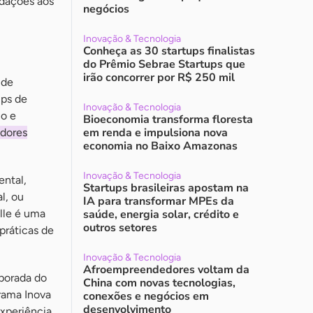
ndações aos
negócios
Inovação & Tecnologia
Conheça as 30 startups finalistas
do Prêmio Sebrae Startups que
irão concorrer por R$ 250 mil
 de
ups de
Inovação & Tecnologia
co e
Bioeconomia transforma floresta
em renda e impulsiona nova
idores
economia no Baixo Amazonas
Inovação & Tecnologia
ental,
Startups brasileiras apostam na
l, ou
IA para transformar MPEs da
elle é uma
saúde, energia solar, crédito e
outros setores
práticas de
Inovação & Tecnologia
Afroempreendedores voltam da
porada do
China com novas tecnologias,
rama Inova
conexões e negócios em
desenvolvimento
xperiência