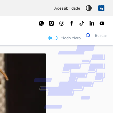
acessibilidade
Dados
Buscar
para
Modo claro
busca
Palavra
chave