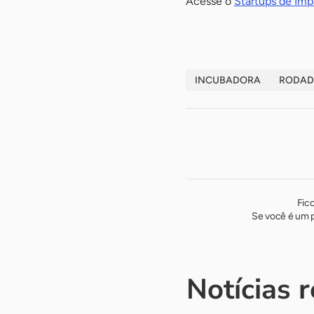
Acesse o
Startups de Imp
INCUBADORA
RODAD
Fic
Se você é um p
Notícias 