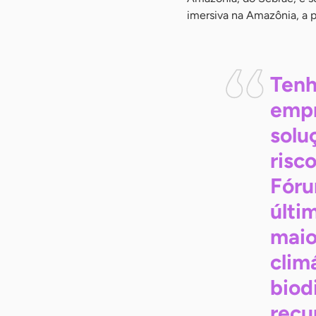
imersiva na Amazônia, a p
Tenh
empr
solu
risc
Fóru
últi
maio
clim
biod
recu