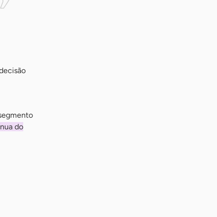
 decisão
 segmento
ínua do