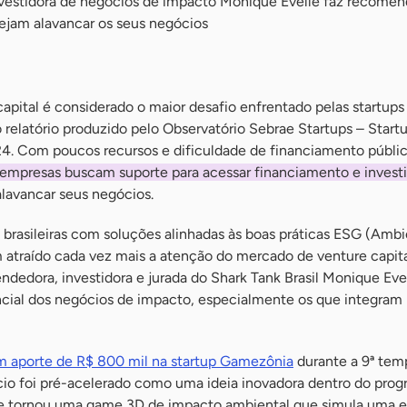
nvestidora de negócios de impacto Monique Evelle faz recome
jam alavancar os seus negócios
apital é considerado o maior desafio enfrentado pelas startups
 relatório produzido pelo Observatório Sebrae Startups – Start
24. Com poucos recursos e dificuldade de financiamento públi
 empresas buscam suporte para acessar financiamento e invest
avancar seus negócios.
ps brasileiras com soluções alinhadas às boas práticas ESG (Ambi
 atraído cada vez mais a atenção do mercado de venture capita
endedora, investidora e jurada do Shark Tank Brasil Monique Ev
ncial dos negócios de impacto, especialmente os que integram 
um aporte de R$ 800 mil na startup Gamezônia
durante a 9ª tem
ócio foi pré-acelerado como uma ideia inovadora dentro do prog
se tornou uma game 3D de impacto ambiental que simula uma e