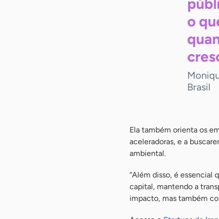
públ
o qu
quan
cres
Monique
Brasil
Ela também orienta os em
aceleradoras, e a buscar
ambiental.
“Além disso, é essencial 
capital, mantendo a trans
impacto, mas também con