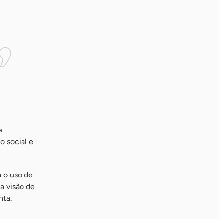
e
o social e
a o uso de
a visão de
nta.