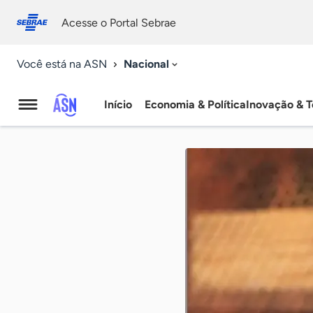
Fale
Acessibilidade
conosco
0
Acesse o Portal Sebrae
9
Nacional
Você está na ASN
Início
Economia & Política
Inovação & T
Agência
Sebrae
de
Notícias