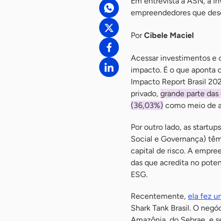
Em entrevista à ASN, a i
empreendedores que dese
Por
Cibele Maciel
Acessar investimentos e c
impacto. É o que aponta o
Impacto Report Brasil 20
privado,
grande parte das
(36,03%)
como meio de al
Por outro lado, as startu
Social e Governança) têm
capital de risco. A empre
das que acredita no pote
ESG.
Recentemente,
ela fez 
Shark Tank Brasil. O neg
Amazônia, do Sebrae, e 