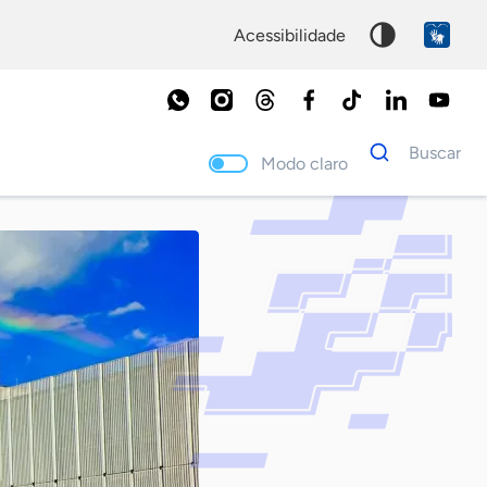
acessibilidade
Dados
Buscar
para
Modo claro
busca
Palavra
chave