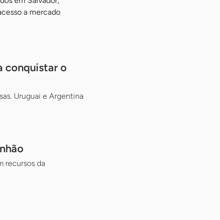
dos em Salvador,
acesso a mercado
a conquistar o
sas. Uruguai e Argentina
anhão
m recursos da