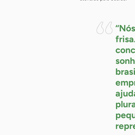
“Nós
fris
conc
sonh
bras
empr
ajud
plur
pequ
repr