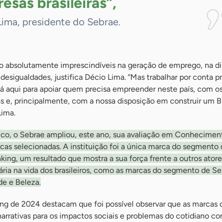
resas
brasileiras”,
Lima, presidente do Sebrae.
 absolutamente imprescindíveis na geração de emprego, na di
desigualdades, justifica Décio Lima. “Mas trabalhar por conta pr
tá aqui para apoiar quem precisa empreender neste país, com o
as e, principalmente, com a nossa disposição em construir um Br
Lima.
o, o Sebrae ampliou, este ano, sua avaliação em Conhecimen
cas selecionadas. A instituição foi a única marca do segmento
ing, um resultado que mostra a sua força frente a outros ator
ia na vida dos brasileiros, como as marcas do segmento de Se
de e Beleza.
ing de 2024 destacam que foi possível observar que as marcas
narrativas para os impactos sociais e problemas do cotidiano c