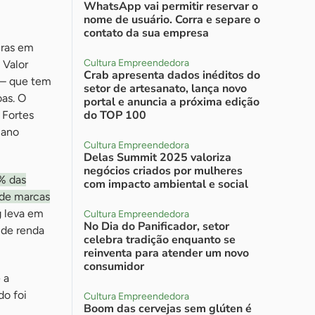
WhatsApp vai permitir reservar o
nome de usuário. Corra e separe o
contato da sua empresa
iras em
Cultura Empreendedora
 Valor
Crab apresenta dados inéditos do
 – que tem
setor de artesanato, lança novo
oas. O
portal e anuncia a próxima edição
do TOP 100
 Fortes
 ano
Cultura Empreendedora
Delas Summit 2025 valoriza
negócios criados por mulheres
% das
com impacto ambiental e social
 de marcas
g leva em
Cultura Empreendedora
No Dia do Panificador, setor
o de renda
celebra tradição enquanto se
reinventa para atender um novo
consumidor
 a
do foi
Cultura Empreendedora
Boom das cervejas sem glúten é