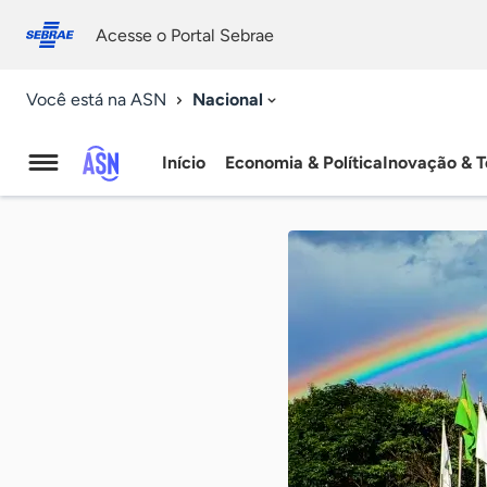
Fale
Acessibilidade
conosco
0
Acesse o Portal Sebrae
9
Nacional
Você está na ASN
Início
Economia & Política
Inovação & T
Agência
Sebrae
de
Notícias