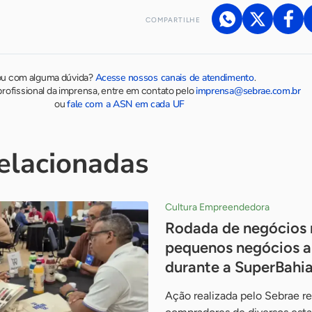
COMPARTILHE
Acesse nossos canais de atendimento
ou com alguma dúvida?
.
imprensa@sebrae.com.br
rofissional da imprensa, entre em contato pelo
fale com a ASN em cada UF
ou
relacionadas
Cultura Empreendedora
Rodada de negócios 
pequenos negócios a
durante a SuperBahi
Ação realizada pelo Sebrae 