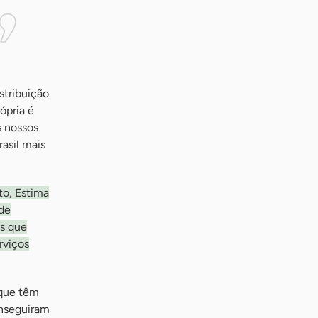
stribuição
ópria é
s nossos
asil mais
to, Estima
 de
es que
rviços
 que têm
onseguiram