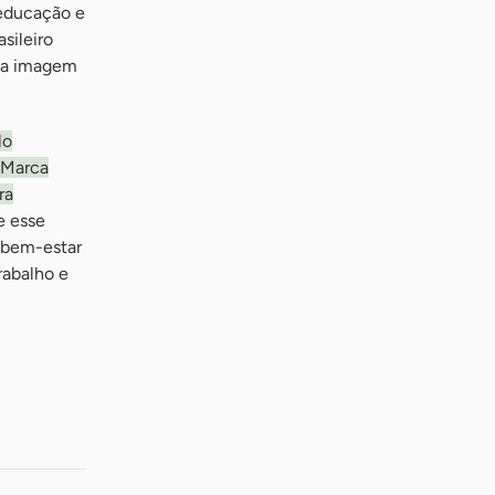
 educação e
sileiro
 a imagem
lo
 Marca
ra
e esse
o bem-estar
rabalho e