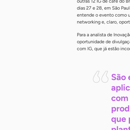
outras 12 IG de café do B
dias 27 e 28, em São Pau
entende o evento como u
networking e, claro, opor
Para a analista de Inovaç
oportunidade de divulgaç
com IG, que já estão inc
São 
apli
com 
prod
que 
plan