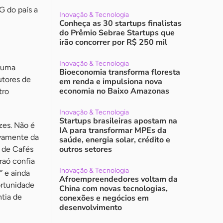
G do país a
Inovação & Tecnologia
Conheça as 30 startups finalistas
do Prêmio Sebrae Startups que
irão concorrer por R$ 250 mil
Inovação & Tecnologia
e uma
Bioeconomia transforma floresta
utores de
em renda e impulsiona nova
economia no Baixo Amazonas
tro
Inovação & Tecnologia
Startups brasileiras apostam na
zes. Não é
IA para transformar MPEs da
ivamente da
saúde, energia solar, crédito e
outros setores
s de Cafés
raó confia
Inovação & Tecnologia
” e ainda
Afroempreendedores voltam da
ortunidade
China com novas tecnologias,
ntia de
conexões e negócios em
desenvolvimento