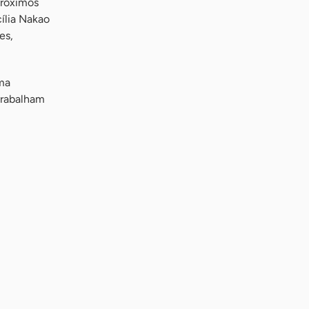
próximos
ília Nakao
es,
uma
trabalham