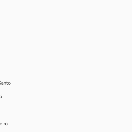
Santo
á
eiro