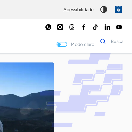
acessibilidade
Dados
Buscar
para
Modo claro
busca
Palavra
chave