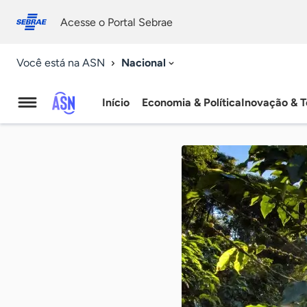
Fale
Acessibilidade
conosco
0
Acesse o Portal Sebrae
9
Nacional
Você está na ASN
Início
Economia & Política
Inovação & T
Agência
Sebrae
de
Notícias