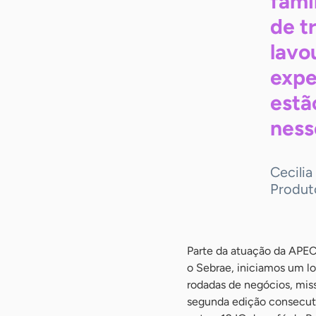
fami
de t
lavo
expe
estã
nes
Cecili
Produt
Parte da atuação da APEC 
o Sebrae, iniciamos um l
rodadas de negócios, miss
segunda edição consecutiv