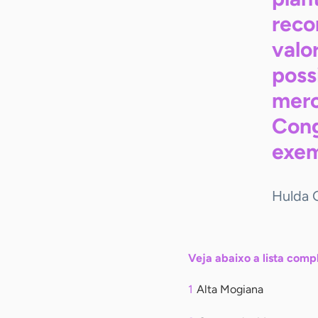
reco
valo
poss
merc
Cong
exem
Hulda G
Veja abaixo a lista comp
Alta Mogiana