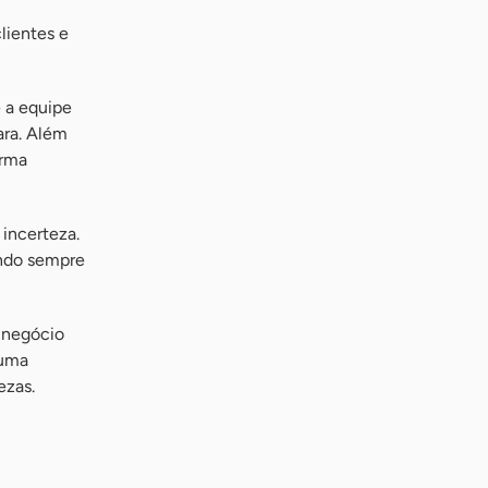
lientes e
 a equipe
ara. Além
orma
 incerteza.
ando sempre
 negócio
 uma
ezas.