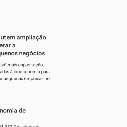
cutem ampliação
erar a
quenos negócios
evê mais capacitação,
tadas à bioeconomia para
o e pequenas empresas no
onomia de
R$ 353,7 milhões em