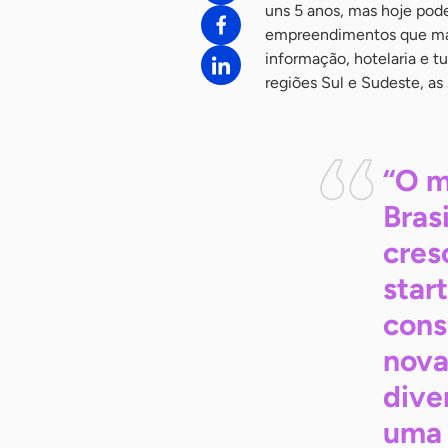
uns 5 anos, mas hoje pod
empreendimentos que mais
informação, hotelaria e t
regiões Sul e Sudeste, as
“O m
Bras
cres
star
cons
nova
dive
uma 