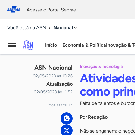
Fale
Acessibilidade
conosco
0
Acesse o Portal Sebrae
9
Nacional
Você está na ASN
Início
Economia & Política
Inovação & T
Agência
Sebrae
ASN Nacional
Inovação & Tecnologia
de
Atividade
02/05/2023 às 10:26
Atualização
Notícias
como princ
02/05/2023 às 11:52
Falta de talentos e buroc
COMPARTILHE
Por
Redação
Não se enganem: o negóci