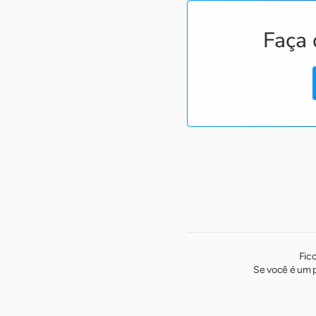
Faça 
Fic
Se você é um p