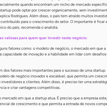
pecialmente quando encontram um nicho de mercado específi
 startup pode optar por crescer organicamente, sem investimen
explica Rodrigues. Além disso, o país tem atraído muitos investi
 contribuído para o crescimento do setor. O importante é ficar 
ico do país, recomenda o analista.
s valiosas para quem quer investir neste negócio:
 alguns fatores como: o modelo de negócio, o mercado em que 
 a capacidade de inovação e a habilidade em lidar com desafios
 dos fatores mais importantes para o sucesso de uma startup. 
odelo de negócio inovador e escalável, que permita um cresc
o investidores e clientes. Além disso, é preciso ter uma estratégi
ncia e criar vantagens competitivas.
o mercado em que a startup atua. É preciso que a empresa estej
cial de crescimento e que permita a entrada de novos compe