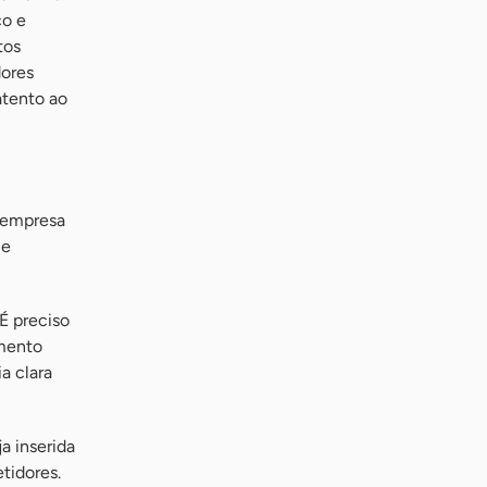
co e
tos
dores
atento ao
a empresa
 e
É preciso
imento
a clara
a inserida
tidores.