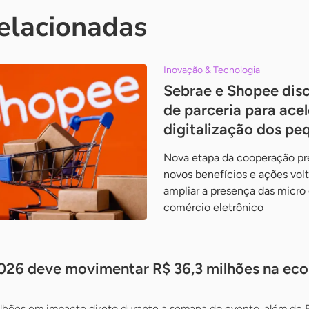
relacionadas
Inovação & Tecnologia
Sebrae e Shopee dis
de parceria para acel
digitalização dos pe
Nova etapa da cooperação pr
novos benefícios e ações vol
ampliar a presença das micr
comércio eletrônico
026 deve movimentar R$ 36,3 milhões na ec
ilhões em impacto direto durante a semana do evento, além de 