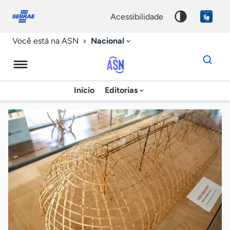
Fale
Acessibilidade
conosco
0
acessibilidade
9
Nacional
Você está na ASN
Dados
para
busca
Agência
Início
Editorias
Palavra
Sebrae
chave
de
Notícias