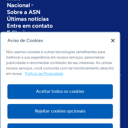
Nacional
Sobre a ASN
Últimas notícias
Entre em contato
Editorias
Aviso de Cookies
Economia & Política
Inovação & Tecnologia
Nós usamos cookies e outras tecnologias semelhantes para
Cultura empreendedora
melhorar a sua experiência em nossos serviços, personalizar
publicidade e recomendar conteúdo de seu interesse. Ao utilizar
Dados
nossos serviços, você concorda com tal monitoramento descrito
Arquivo
em nossa
Política de Privacidade
Aceitar todos os cookies
Rejeitar cookies opcionais