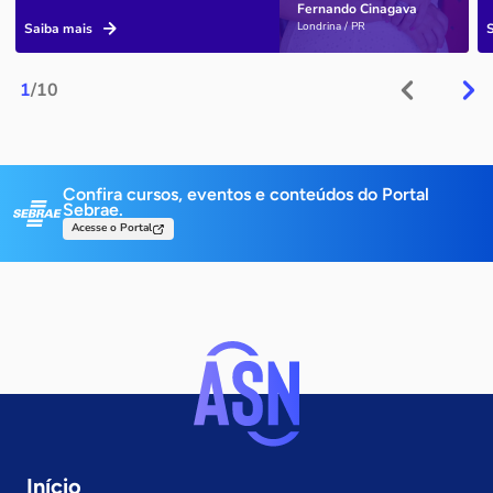
Fernando Cinagava
Londrina / PR
Saiba mais
1
/10
Confira cursos, eventos e conteúdos do Portal
Sebrae.
Acesse o Portal
Início