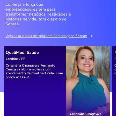
Conheça a força que
empreendedores têm para
transformar negócios, realidades e
histórias de vida, com o apoio do
Sebrae.
Veja essa e mais histórias em Personagens Sebrae
QualiMedi Saúde
Londrina / PR
P
Crisanália Cinagava e Fernando
Cinagava abriram clínica com
atendimento de nível particular com
preço acessível
Crisanália Cinagava e