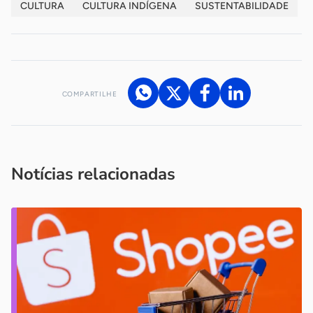
CULTURA
CULTURA INDÍGENA
SUSTENTABILIDADE
COMPARTILHE
Acesse nossos canais de atendimento
Ficou com alguma dúvida?
.
Se
você é um profissional da imprensa, entre em contato pelo
imprensa@sebrae.com.br
fale com a ASN em cada UF
ou
Notícias relacionadas