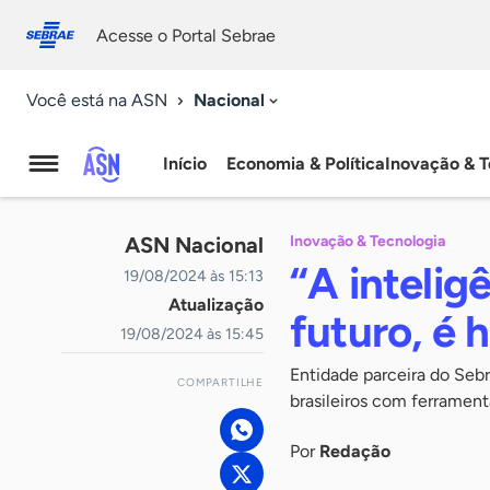
Fale
Acessibilidade
conosco
0
Acesse o Portal Sebrae
9
Nacional
Você está na ASN
Início
Economia & Política
Inovação & T
Agência
Sebrae
ASN Nacional
Inovação & Tecnologia
de
“A inteligê
19/08/2024 às 15:13
Atualização
Notícias
futuro, é h
19/08/2024 às 15:45
Entidade parceira do Seb
COMPARTILHE
brasileiros com ferrament
Por
Redação