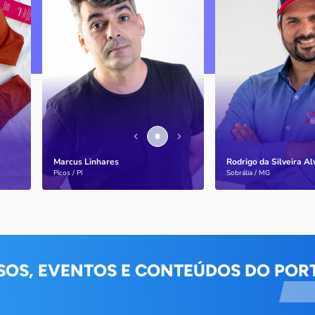
Picos / PI
Sobrália / MG
Marcus Linhares
História
transformou a tese do
doutorado em negócio
Marcus Linhares
Rodrigo da Silveira A
Saiba mais
Saiba mais
Picos / PI
Sobrália / MG
SOS, EVENTOS E CONTEÚDOS DO PORT