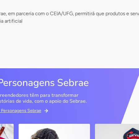
brae, em parceria com o CEIA/UFG, permitirá que produtos e se
 artificial
Personagens Sebrae
reendedores têm para transformar
stórias de vida, com o apoio do Sebrae.
em Personagens Sebrae
ma
Bipp Tecnologia
Criatório Neve