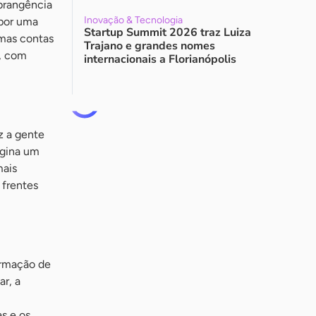
brangência
Inovação & Tecnologia
 por uma
Startup Summit 2026 traz Luiza
umas contas
Trajano e grandes nomes
m, com
internacionais a Florianópolis
ez a gente
agina um
mais
 frentes
ormação de
r, a
as e os