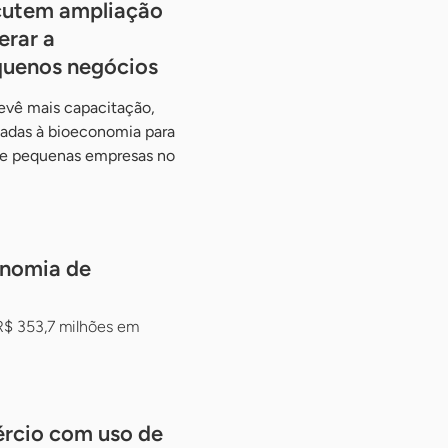
cutem ampliação
erar a
quenos negócios
evê mais capacitação,
tadas à bioeconomia para
o e pequenas empresas no
onomia de
R$ 353,7 milhões em
ércio com uso de