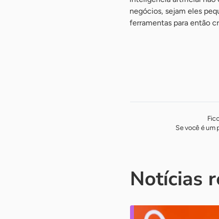
negócios, sejam eles peq
ferramentas para então cre
Fic
Se você é um p
Notícias 