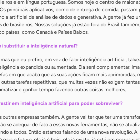
leiros e em língua portuguesa. Somos hoje o centro de maior a
 Os principais aplicativos, como de entrega de comida, passam
cia artificial de análise de dados e generativa. A gente já fez 
 de brasileiros. Nossas soluções já estão fora do Brasil també
co países, como Canadá e Países Baixos.
ai substituir a inteligência natural?
as que eu prefiro, em vez de falar inteligência artificial, talv
eligência expandida ou aumentada. Ela será complementar. Im
refas em que acaba que as suas ações ficam mais aprimoradas, 
 outras tarefas repetitivas, que muitas vezes não exigem tantas
matizar e ganhar tempo fazendo outras coisas melhores.
stir em inteligência artificial para poder sobreviver?
as outras empresas também. A gente vai ter que ter uma transf
 se adequar de fato a essas novas ferramentas, não se atualiza
ando a todos. Então estamos falando de uma nova revolução. A
 é para o futuro, ela já é hoje, ela já existe, já está em nossas vid