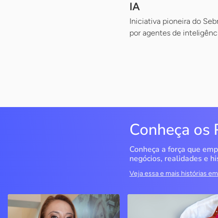
IA
Iniciativa pioneira do Se
por agentes de inteligência
Conheça os 
Conheça a força que emp
negócios, realidades e hi
Veja essa e mais histórias 
QualiMedi Saúde
Miragem Moda Ínti