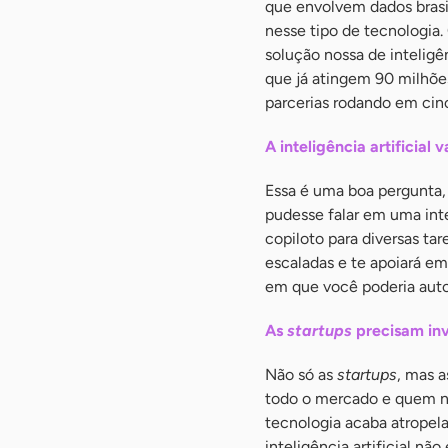
que envolvem dados brasi
nesse tipo de tecnologia.
solução nossa de inteligên
que já atingem 90 milhões
parcerias rodando em cin
A inteligência artificial v
Essa é uma boa pergunta, m
pudesse falar em uma int
copiloto para diversas ta
escaladas e te apoiará em
em que você poderia auto
As
startups
precisam inve
Não só as
startups
, mas 
todo o mercado e quem não
tecnologia acaba atropel
inteligência artificial não