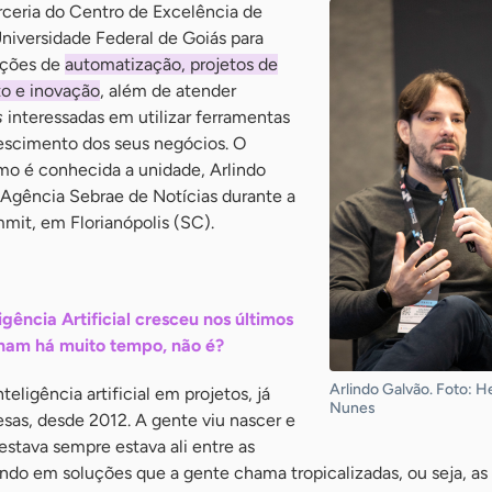
ceria do Centro de Excelência de
 Universidade Federal de Goiás para
uções de
automatização, projetos de
o e inovação
, além de atender
s
interessadas em utilizar ferramentas
escimento dos seus negócios. O
o é conhecida a unidade, Arlindo
Agência Sebrae de Notícias durante a
mit, em Florianópolis (SC).
igência Artificial cresceu nos últimos
ham há muito tempo, não é?
Arlindo Galvão. Foto: H
teligência artificial em projetos, já
Nunes
sas, desde 2012. A gente viu nascer e
stava sempre estava ali entre as
ndo em soluções que a gente chama tropicalizadas, ou seja, as 