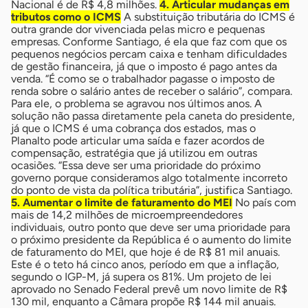
Nacional é de R$ 4,8 milhões.
4. Articular mudanças em
tributos como o ICMS
A substituição tributária do ICMS é
outra grande dor vivenciada pelas micro e pequenas
empresas. Conforme Santiago, é ela que faz com que os
pequenos negócios percam caixa e tenham dificuldades
de gestão financeira, já que o imposto é pago antes da
venda. “É como se o trabalhador pagasse o imposto de
renda sobre o salário antes de receber o salário”, compara.
Para ele, o problema se agravou nos últimos anos. A
solução não passa diretamente pela caneta do presidente,
já que o ICMS é uma cobrança dos estados, mas o
Planalto pode articular uma saída e fazer acordos de
compensação, estratégia que já utilizou em outras
ocasiões. “Essa deve ser uma prioridade do próximo
governo porque consideramos algo totalmente incorreto
do ponto de vista da política tributária”, justifica Santiago.
5. Aumentar o limite de faturamento do MEI
No país com
mais de 14,2 milhões de microempreendedores
individuais, outro ponto que deve ser uma prioridade para
o próximo presidente da República é o aumento do limite
de faturamento do MEI, que hoje é de R$ 81 mil anuais.
Este é o teto há cinco anos, período em que a inflação,
segundo o IGP-M, já supera os 81%. Um projeto de lei
aprovado no Senado Federal prevê um novo limite de R$
130 mil, enquanto a Câmara propõe R$ 144 mil anuais.