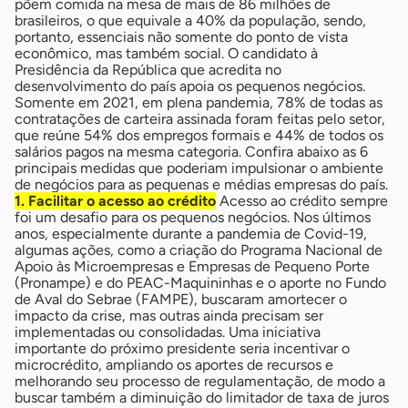
põem comida na mesa de mais de 86 milhões de
brasileiros, o que equivale a 40% da população, sendo,
portanto, essenciais não somente do ponto de vista
econômico, mas também social. O candidato à
Presidência da República que acredita no
desenvolvimento do país apoia os pequenos negócios.
Somente em 2021, em plena pandemia, 78% de todas as
contratações de carteira assinada foram feitas pelo setor,
que reúne 54% dos empregos formais e 44% de todos os
salários pagos na mesma categoria. Confira abaixo as 6
principais medidas que poderiam impulsionar o ambiente
de negócios para as pequenas e médias empresas do país.
1. Facilitar o acesso ao crédito
Acesso ao crédito sempre
foi um desafio para os pequenos negócios. Nos últimos
anos, especialmente durante a pandemia de Covid-19,
algumas ações, como a criação do Programa Nacional de
Apoio às Microempresas e Empresas de Pequeno Porte
(Pronampe) e do PEAC-Maquininhas e o aporte no Fundo
de Aval do Sebrae (FAMPE), buscaram amortecer o
impacto da crise, mas outras ainda precisam ser
implementadas ou consolidadas. Uma iniciativa
importante do próximo presidente seria incentivar o
microcrédito, ampliando os aportes de recursos e
melhorando seu processo de regulamentação, de modo a
buscar também a diminuição do limitador de taxa de juros