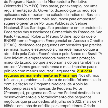
do Programa Nacional do Microcrédito Produtivo
Orientado (PNMPO). “Isso passa, por exemplo, por uma
regulamentação do Governo, dizendo que os recursos
aplicados não entrariam no cálculo do Índice de Basileia,
para os bancos terem mais segurança para emprestar”,
sugere o gerente de Políticas Públicas do Sebrae
Nacional, Silas Santiago. Já o presidente em exercício da
Federação das Associações Comerciais do Estado de São
Paulo (Facesp), Roberto Mateus Ordine, aponta que o
BNDES tem o Programa Emergencial de Acesso a Crédito
(PEAC), dedicado aos pequenos empresários que precisa
ser massificado e estendido a uma rede maior do que a
atendida pela Caixa Econômica e pelo Banco do Brasil. “A
livre iniciativa empreendedora merece uma proteção
maior do Estado, porque a economia do país também vai
crescer. Vamos gerar mais renda e mais trabalho para o
público com menos recursos”, argumenta.
2. Alocar
recursos permanentemente no Pronampe
Nos últimos
três anos, o problema da oferta de crédito foi amenizado
com a criação do Programa Nacional de Apoio às
Microempresas e Empresas de Pequeno Porte
(Pronampe), programa do Governo Federal destinado ao
desenvolvimento e o fortalecimento dos pequenos
negócios que já concedeu, até julho de 2022, mais de 71
bilhões em linha de crédito para empréstimos. Criado