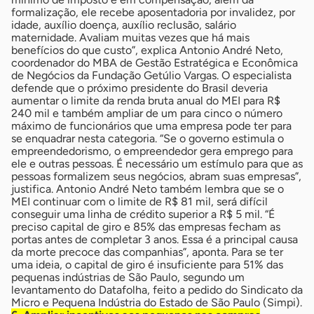
formalização, ele recebe aposentadoria por invalidez, por
idade, auxílio doença, auxílio reclusão, salário
maternidade. Avaliam muitas vezes que há mais
benefícios do que custo”, explica Antonio André Neto,
coordenador do MBA de Gestão Estratégica e Econômica
de Negócios da Fundação Getúlio Vargas. O especialista
defende que o próximo presidente do Brasil deveria
aumentar o limite da renda bruta anual do MEI para R$
240 mil e também ampliar de um para cinco o número
máximo de funcionários que uma empresa pode ter para
se enquadrar nesta categoria. “Se o governo estimula o
empreendedorismo, o empreendedor gera emprego para
ele e outras pessoas. É necessário um estímulo para que as
pessoas formalizem seus negócios, abram suas empresas”,
justifica. Antonio André Neto também lembra que se o
MEI continuar com o limite de R$ 81 mil, será difícil
conseguir uma linha de crédito superior a R$ 5 mil. “É
preciso capital de giro e 85% das empresas fecham as
portas antes de completar 3 anos. Essa é a principal causa
da morte precoce das companhias”, aponta. Para se ter
uma ideia, o capital de giro é insuficiente para 51% das
pequenas indústrias de São Paulo, segundo um
levantamento do Datafolha, feito a pedido do Sindicato da
Micro e Pequena Indústria do Estado de São Paulo (Simpi).