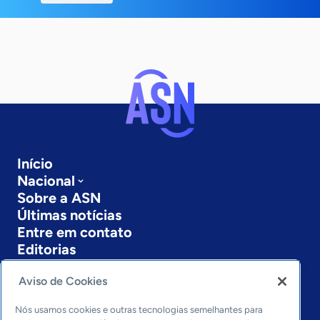
Início
Nacional
Sobre a ASN
Últimas notícias
Entre em contato
Editorias
Economia & Política
Aviso de Cookies
Inovação & Tecnologia
Cultura empreendedora
Nós usamos cookies e outras tecnologias semelhantes para