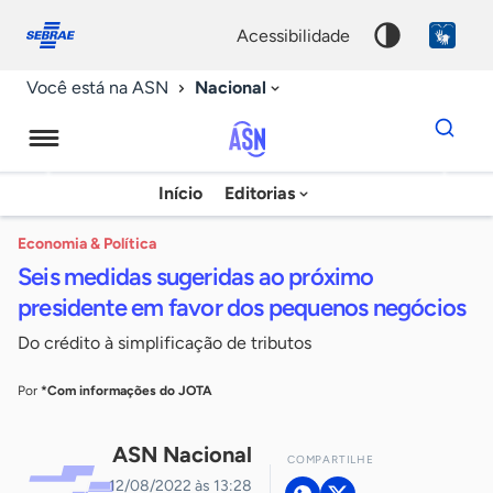
Fale
Acessibilidade
conosco
0
acessibilidade
9
Nacional
Você está na ASN
Dados
para
busca
Agência
Início
Editorias
Palavra
Sebrae
chave
de
Economia & Política
Seis medidas sugeridas ao próximo
Notícias
presidente em favor dos pequenos negócios
Do crédito à simplificação de tributos
Por
*Com informações do JOTA
ASN Nacional
COMPARTILHE
12/08/2022 às 13:28