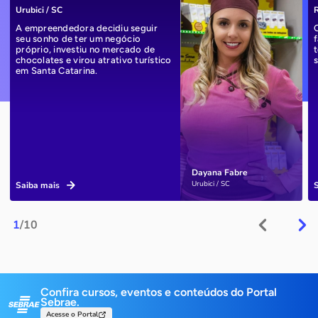
Urubici / SC
R
A empreendedora decidiu seguir
seu sonho de ter um negócio
próprio, investiu no mercado de
chocolates e virou atrativo turístico
em Santa Catarina.
Dayana Fabre
Urubici / SC
Saiba mais
1
/10
Confira cursos, eventos e conteúdos do Portal
Sebrae.
Acesse o Portal