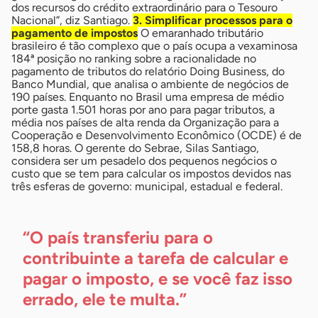
dos recursos do crédito extraordinário para o Tesouro
Nacional”, diz Santiago.
3. Simplificar processos para o
pagamento de impostos
O emaranhado tributário
brasileiro é tão complexo que o país ocupa a vexaminosa
184ª posição no ranking sobre a racionalidade no
pagamento de tributos do relatório Doing Business, do
Banco Mundial, que analisa o ambiente de negócios de
190 países. Enquanto no Brasil uma empresa de médio
porte gasta 1.501 horas por ano para pagar tributos, a
média nos países de alta renda da Organização para a
Cooperação e Desenvolvimento Econômico (OCDE) é de
158,8 horas. O gerente do Sebrae, Silas Santiago,
considera ser um pesadelo dos pequenos negócios o
custo que se tem para calcular os impostos devidos nas
três esferas de governo: municipal, estadual e federal.
“O país transferiu para o
contribuinte a tarefa de calcular e
pagar o imposto, e se você faz isso
errado, ele te multa.”