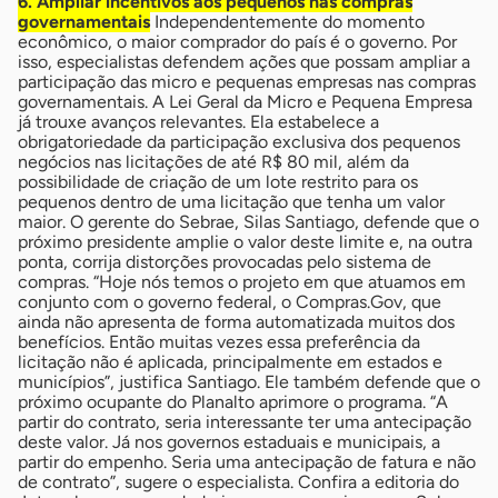
6. Ampliar incentivos aos pequenos nas compras
governamentais
Independentemente do momento
econômico, o maior comprador do país é o governo. Por
isso, especialistas defendem ações que possam ampliar a
participação das micro e pequenas empresas nas compras
governamentais. A Lei Geral da Micro e Pequena Empresa
já trouxe avanços relevantes. Ela estabelece a
obrigatoriedade da participação exclusiva dos pequenos
negócios nas licitações de até R$ 80 mil, além da
possibilidade de criação de um lote restrito para os
pequenos dentro de uma licitação que tenha um valor
maior. O gerente do Sebrae, Silas Santiago, defende que o
próximo presidente amplie o valor deste limite e, na outra
ponta, corrija distorções provocadas pelo sistema de
compras. “Hoje nós temos o projeto em que atuamos em
conjunto com o governo federal, o Compras.Gov, que
ainda não apresenta de forma automatizada muitos dos
benefícios. Então muitas vezes essa preferência da
licitação não é aplicada, principalmente em estados e
municípios”, justifica Santiago. Ele também defende que o
próximo ocupante do Planalto aprimore o programa. “A
partir do contrato, seria interessante ter uma antecipação
deste valor. Já nos governos estaduais e municipais, a
partir do empenho. Seria uma antecipação de fatura e não
de contrato”, sugere o especialista. Confira a editoria do