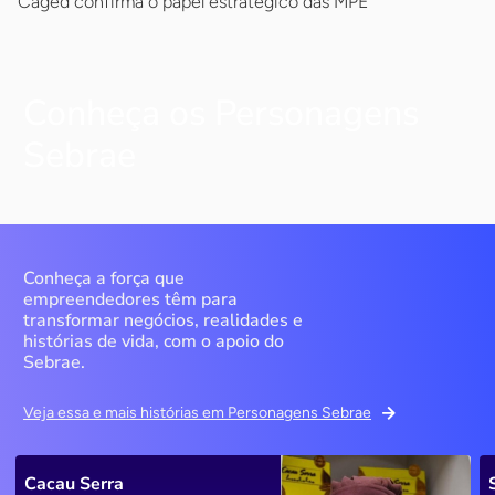
Caged confirma o papel estratégico das MPE
Conheça os Personagens
Sebrae
Conheça a força que
empreendedores têm para
transformar negócios, realidades e
histórias de vida, com o apoio do
Sebrae.
Veja essa e mais histórias em Personagens Sebrae
Cacau Serra