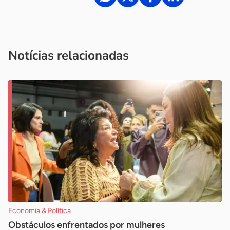
Acesse nossos canais de atendimento
Ficou com alguma dúvida?
.
Se
você é um profissional da imprensa, entre em contato pelo
imprensa@sebrae.com.br
fale com a ASN em cada UF
ou
Notícias relacionadas
Economia & Política
Obstáculos enfrentados por mulheres