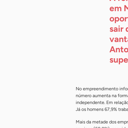
em M
opor
sair
vant
Anto
supe
No empreendimento infor
número aumenta na forma
independente. Em relação
Já os homens 67,9% traba
Mais da metade dos empre