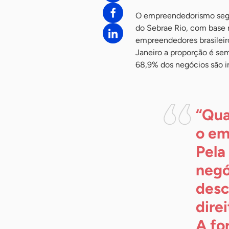
O empreendedorismo segu
do Sebrae Rio, com base 
empreendedores brasileir
Janeiro a proporção é s
68,9% dos negócios são i
“Qua
o em
Pela
negó
desc
dire
A fo