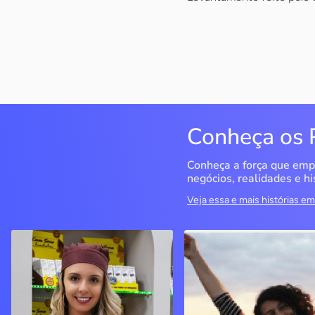
Conheça os 
Conheça a força que emp
negócios, realidades e hi
Veja essa e mais histórias 
Cacau Serra
Seriema Ecoturismo
Urubici / SC
Rio da Conceição / TO
A empreendedora decidiu
O objetivo era ter um CN
seguir seu sonho de ter um
para fazer cursos, mas o
negócio próprio, investiu no
negócio se tornou a