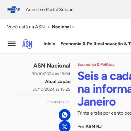
Fale
Acessibilidade
conosco
0
Acesse o Portal Sebrae
9
Nacional
Você está na ASN
Início
Economia & Política
Inovação & T
Agência
Sebrae
ASN Nacional
Economia & Política
de
Seis a ca
30/10/2024 às 16:04
Atualização
Notícias
na informa
30/10/2024 às 16:29
Janeiro
COMPARTILHE
Trinta e três por cento d
Por
ASN RJ