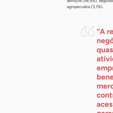
serviços (58,9%), seguido
agropecuária (3,1%).
“A r
negó
quas
ativ
empr
bene
merc
cont
aces