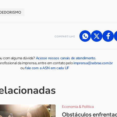
DEDORISMO
COMPARTILHE
Acesse nossos canais de atendimento
ou com alguma dúvida?
.
imprensa@sebrae.com.br
rofissional da imprensa, entre em contato pelo
fale com a ASN em cada UF
ou
relacionadas
Economia & Política
Obstáculos enfrenta