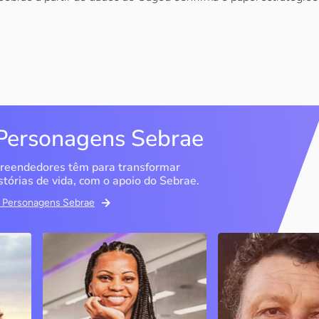
Personagens Sebrae
reendedores têm para transformar
stórias de vida, com o apoio do Sebrae.
em Personagens Sebrae
Studio Olimpic Shape
DG Distribuido
Água Mineral
São Paulo / SP
Marília / SP
PJ
A ex-atleta olímpica e
empresária diz que o Sebrae
Entenda como o Se
foi fundamental para que ela