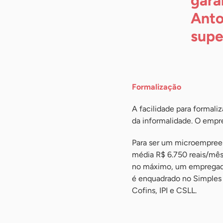
gara
Anto
supe
Formalização
A facilidade para formali
da informalidade. O empre
Para ser um microempreend
média R$ 6.750 reais/mês,
no máximo, um empregado 
é enquadrado no Simples N
Cofins, IPI e CSLL.