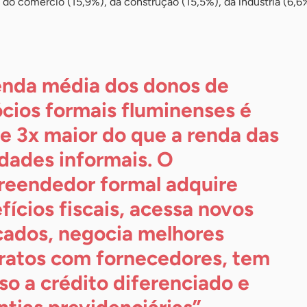
 do comércio (15,9%), da construção (15,5%), da indústria (6,6
enda média dos donos de
cios formais fluminenses é
e 3x maior do que a renda das
idades informais. O
eendedor formal adquire
fícios fiscais, acessa novos
ados, negocia melhores
ratos com fornecedores, tem
so a crédito diferenciado e