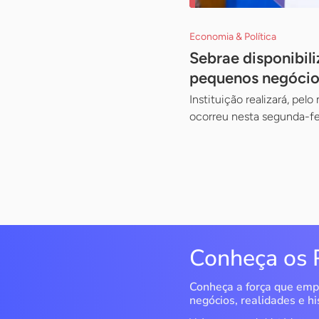
Economia & Política
Sebrae disponibili
pequenos negócio
Instituição realizará, pel
ocorreu nesta segunda-feir
Conheça os 
Conheça a força que emp
negócios, realidades e hi