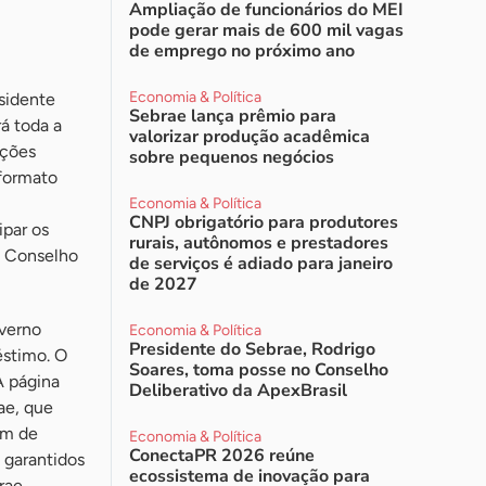
Ampliação de funcionários do MEI
pode gerar mais de 600 mil vagas
de emprego no próximo ano
Economia & Política
sidente
Sebrae lança prêmio para
á toda a
valorizar produção acadêmica
ições
sobre pequenos negócios
 formato
Economia & Política
CNPJ obrigatório para produtores
ipar os
rurais, autônomos e prestadores
o Conselho
de serviços é adiado para janeiro
de 2027
overno
Economia & Política
Presidente do Sebrae, Rodrigo
éstimo. O
Soares, toma posse no Conselho
A página
Deliberativo da ApexBrasil
ae, que
am de
Economia & Política
ConectaPR 2026 reúne
s garantidos
ecossistema de inovação para
rae,