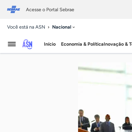
Fale
Acessibilidade
conosco
0
Acesse o Portal Sebrae
9
Nacional
Você está na ASN
Início
Economia & Política
Inovação & T
Agência
Sebrae
de
Notícias