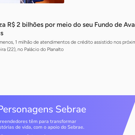
za R$ 2 bilhões por meio do seu Fundo de Ava
s
o menos, 1 milhão de atendimentos de crédito assistido nos próx
a (22), no Palácio do Planalto
Personagens Sebrae
reendedores têm para transformar
stórias de vida, com o apoio do Sebrae.