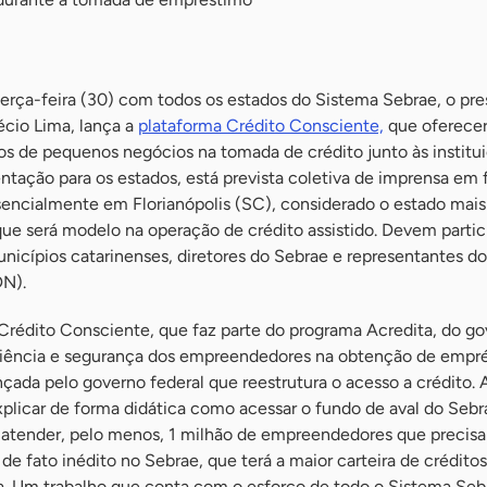
terça-feira (30) com todos os estados do Sistema Sebrae, o pre
Décio Lima, lança a
plataforma Crédito Consciente,
que oferecer
os de pequenos negócios na tomada de crédito junto às institu
entação para os estados, está prevista coletiva de imprensa em
esencialmente em Florianópolis (SC), considerado o estado mais
ue será modelo na operação de crédito assistido. Devem partic
unicípios catarinenses, diretores do Sebrae e representantes d
DN).
 Crédito Consciente, que faz parte do programa Acredita, do g
sciência e segurança dos empreendedores na obtenção de empr
ançada pelo governo federal que reestrutura o acesso a crédito. 
plicar de forma didática como acessar o fundo de aval do Sebr
a atender, pelo menos, 1 milhão de empreendedores que precis
e de fato inédito no Sebrae, que terá a maior carteira de crédito
ria. Um trabalho que conta com o esforço de todo o Sistema Seb