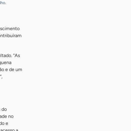
lho.
escimento
ontribuíram
ltado. “As
equena
ção e de um
”,
s do
dade no
do e
 acesso a