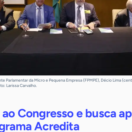
te Parlamentar da Micro e Pequena Empresa (FPMPE), Décio Lima (centr
to: Larissa Carvalho.
i ao Congresso e busca ap
ograma Acredita