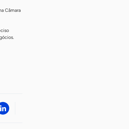
 na Câmara
eciso
gócios.