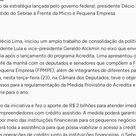
 da estratégia lançada pelo governo federal, presidente Décio
istido do Sebrae à Frente da Micro e Pequena Empresa
écio Lima, iniciou um amplo trabalho de consolidação da polít
idente Lula e vice-presidente Geraldo Alckmin no eixo que env
a após o lançamento do programa Acredita, Lima apresentou o
café da manhã com os deputados e senadores que compõem a F
equena Empresa (FPMPE), além de integrantes de diferentes pa
, nesta terça-feira (23), na Câmara dos Deputados, teve o obje
ssos para a regulamentação da Medida Provisória do Acredita e 
ria para o ano.
o da iniciativa e fez o aporte de R$ 2 bilhões para atender im
mpreendedores com crédito assistido. A medida poderá garanti
or meio das instituições financeiras para os pequenos negóci
rá toda a assistência para que possa viabilizar o acesso a crédi
s operações de crédito junto às instituições financeiras, o Sebr