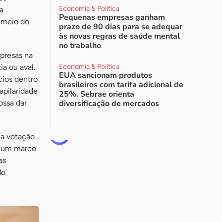
Economia & Política
a
Pequenas empresas ganham
 meio do
prazo de 90 dias para se adequar
às novas regras de saúde mental
no trabalho
mpresas na
a ou aval.
Economia & Política
EUA sancionam produtos
cios dentro
brasileiros com tarifa adicional de
apilaridade
25%. Sebrae orienta
ossa dar
diversificação de mercados
 a votação
r um marco
as
do