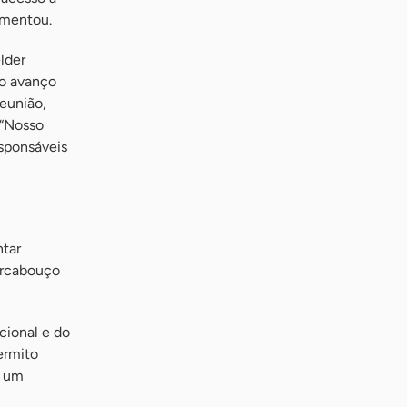
omentou.
lder
 o avanço
reunião,
 “Nosso
sponsáveis
ntar
arcabouço
cional e do
ermito
é um