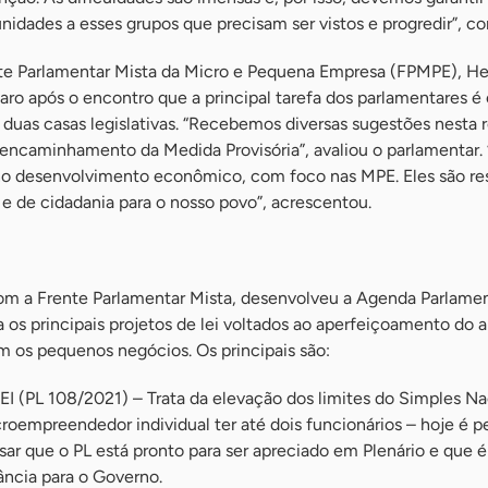
nidades a esses grupos que precisam ser vistos e progredir”, c
nte Parlamentar Mista da Micro e Pequena Empresa (FPMPE), He
aro após o encontro que a principal tarefa dos parlamentares é
duas casas legislativas. “Recebemos diversas sugestões nesta 
o encaminhamento da Medida Provisória”, avaliou o parlamentar.
 no desenvolvimento econômico, com foco nas MPE. Eles são re
e de cidadania para o nosso povo”, acrescentou.
m a Frente Parlamentar Mista, desenvolveu a Agenda Parlame
os principais projetos de lei voltados ao aperfeiçoamento do 
m os pequenos negócios. Os principais são:
 (PL 108/2021) – Trata da elevação dos limites do Simples Na
croempreendedor individual ter até dois funcionários – hoje é p
sar que o PL está pronto para ser apreciado em Plenário e que 
ância para o Governo.