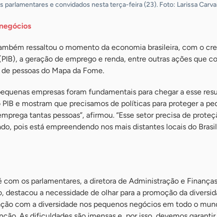
s parlamentares e convidados nesta terça-feira (23). Foto: Larissa Carva
 negócios
também ressaltou o momento da economia brasileira, com o cr
(PIB), a geração de emprego e renda, entre outras ações que c
es de pessoas do Mapa da Fome.
pequenas empresas foram fundamentais para chegar a esse resu
IB e mostram que precisamos de políticas para proteger a p
emprega tantas pessoas”, afirmou. “Esse setor precisa de prote
ado, pois está empreendendo nos mais distantes locais do Brasil
com os parlamentares, a diretora de Administração e Finança
, destacou a necessidade de olhar para a promoção da diversi
upação com a diversidade nos pequenos negócios em todo o mun
ção. As dificuldades são imensas e, por isso, devemos garantir