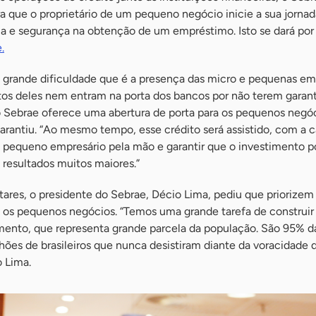
a que o proprietário de um pequeno negócio inicie a sua jornad
a e segurança na obtenção de um empréstimo. Isto se dará por
.
r a grande dificuldade que é a presença das micro e pequenas e
os deles nem entram na porta dos bancos por não terem garanti
 o Sebrae oferece uma abertura de porta para os pequenos negó
arantiu. “Ao mesmo tempo, esse crédito será assistido, com a c
 pequeno empresário pela mão e garantir que o investimento p
 resultados muitos maiores.”
ntares, o presidente do Sebrae, Décio Lima, pediu que priorizem
m os pequenos negócios. “Temos uma grande tarefa de construi
gmento, que representa grande parcela da população. São 95% d
lhões de brasileiros que nunca desistiram diante da voracidade 
o Lima.