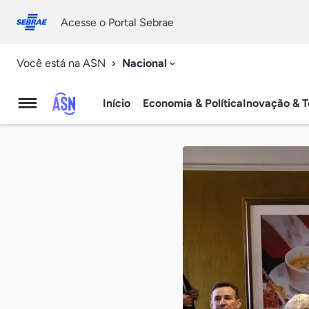
Fale
Acessibilidade
conosco
0
Acesse o Portal Sebrae
9
Nacional
Você está na ASN
Início
Economia & Política
Inovação & T
Agência
Sebrae
de
Notícias