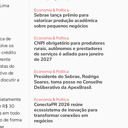
 Lima
Economia & Política
Sebrae lança prêmio para
valorizar produção acadêmica
sobre pequenos negócios
Economia & Política
ica de
CNPJ obrigatório para produtores
olve os
rurais, autônomos e prestadores
 crédito
de serviços é adiado para janeiro
de 2027
rente
stas do
Economia & Política
tivo de
Presidente do Sebrae, Rodrigo
discutir a
Soares, toma posse no Conselho
Deliberativo da ApexBrasil
ediatamente
Economia & Política
ConectaPR 2026 reúne
r R$ 30
ecossistema de inovação para
os em todo
transformar conexões em
to de forma
negócios
ae