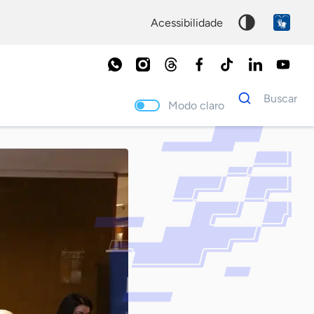
acessibilidade
Dados
Buscar
para
Modo claro
busca
Palavra
chave