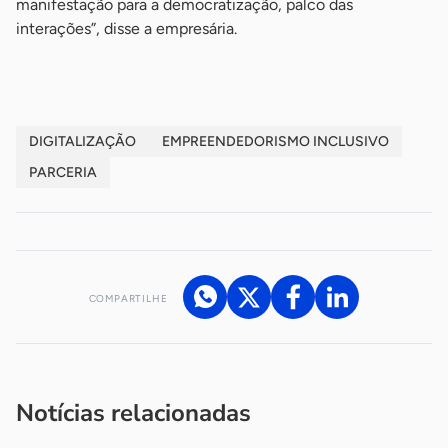
manifestação para a democratização, palco das
interações”, disse a empresária.
DIGITALIZAÇÃO
EMPREENDEDORISMO INCLUSIVO
PARCERIA
COMPARTILHE
Acesse nossos canais de atendimento
Ficou com alguma dúvida?
.
Se
você é um profissional da imprensa, entre em contato pelo
imprensa@sebrae.com.br
fale com a ASN em cada UF
ou
Notícias relacionadas