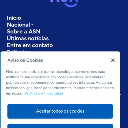
Início
Nacional
Sobre a ASN
Últimas notícias
Entre em contato
Editorias
Aviso de Cookies
Economia & Política
Inovação & Tecnologia
Nós usamos cookies e outras tecnologias semelhantes para
Cultura empreendedora
melhorar a sua experiência em nossos serviços, personalizar
publicidade e recomendar conteúdo de seu interesse. Ao utilizar
Dados
nossos serviços, você concorda com tal monitoramento descrito
Arquivo
em nossa
Política de Privacidade
Aceitar todos os cookies