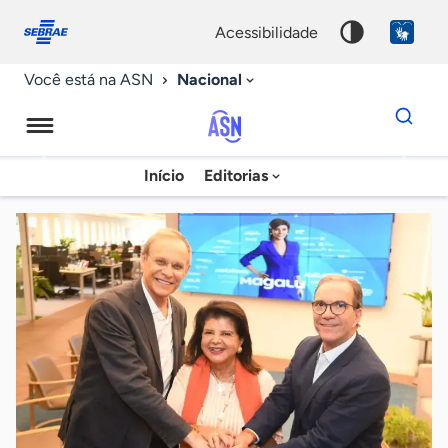
Fale
Acessibilidade
conosco
0
acessibilidade
9
Nacional
Você está na ASN
Dados
para
busca
Agência
Início
Editorias
Palavra
Sebrae
chave
de
Notícias