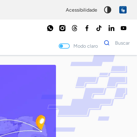
acessibilidade
Dados
Buscar
para
Modo claro
busca
Palavra
chave