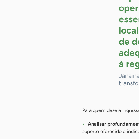
oper
esse
local
de d
adeq
à
reg
Janain
transfo
Para quem deseja ingressa
Analisar profundament
suporte oferecido e indic