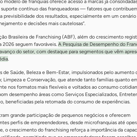
 o modelo de franquias oferece acesso a marcas já consolidadas
 suporte contínuo das franqueadoras — fatores que contribue
 a previsibilidade dos resultados, especialmente em um cenário
ejamento e decisões mais cautelosas”.
ão Brasileira de Franchising (ABF), além do crescimento regis
ra 2026 seguem favoráveis.
A Pesquisa de Desempenho do Fran
avanço do setor, com destaque para segmentos que vêm apre
édia
.
res de Saúde, Beleza e Bem-Estar, impulsionados pelo aumento 
 Limpeza e Conservação, que atende tanto famílias quanto em
te nos formatos mais flexíveis e voltados ao consumo cotidian
m desempenho áreas como Serviços Especializados, Entrete
smo, beneficiadas pela retomada do consumo de experiências.
ram grande participação de pequenos negócios e oferecem
entes perfis de empreendedores, desde microfranquias até ope
ae, o crescimento do franchising reforça a importância da capa