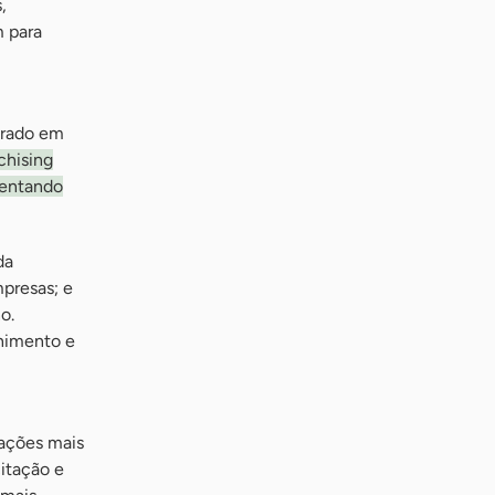
,
m para
trado em
chising
sentando
da
presas; e
o.
nimento e
rações mais
citação e