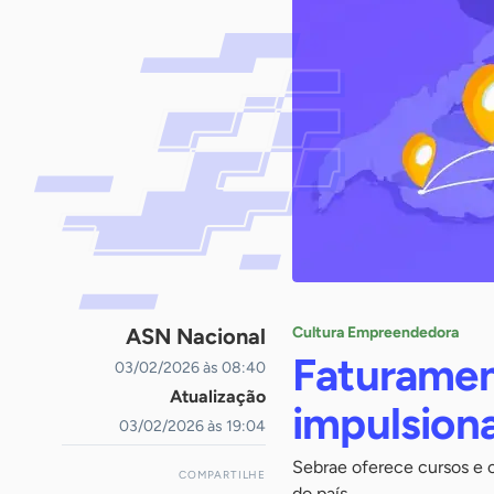
ASN Nacional
Cultura Empreendedora
Faturamen
03/02/2026 às 08:40
Atualização
impulsion
03/02/2026 às 19:04
Sebrae oferece cursos e 
COMPARTILHE
do país