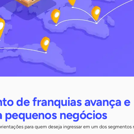
to de franquias avança e
a pequenos negócios
orientações para quem deseja ingressar em um dos segmentos m