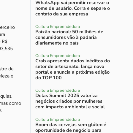
WhatsApp vai permitir reservar o
nome de usuário. Corra e separe o
contato da sua empresa
Cultura Empreendedora
erceiro
Paixão nacional: 50 milhões de
ara
consumidores vão à padaria
e R$
diariamente no país
93,535
Cultura Empreendedora
Crab apresenta dados inéditos do
setor de artesanato, lança novo
stre de
portal e anuncia a próxima edição
leza e
do TOP 100
Cultura Empreendedora
Delas Summit 2025 valoriza
quias.
negócios criados por mulheres
temas como
com impacto ambiental e social
s
Cultura Empreendedora
Boom das cervejas sem glúten é
oportunidade de negócio para