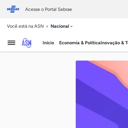
Fale
Acessibilidade
conosco
0
Acesse o Portal Sebrae
9
Nacional
Você está na ASN
Início
Economia & Política
Inovação & T
Agência
Sebrae
de
Notícias