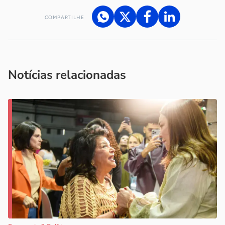
COMPARTILHE
Acesse nossos canais de atendimento
Ficou com alguma dúvida?
.
Se
você é um profissional da imprensa, entre em contato pelo
imprensa@sebrae.com.br
fale com a ASN em cada UF
ou
Notícias relacionadas