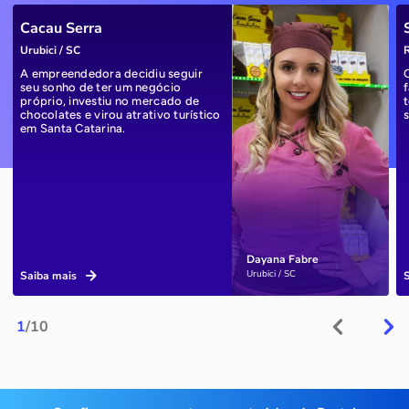
Cacau Serra
Urubici / SC
R
A empreendedora decidiu seguir
seu sonho de ter um negócio
próprio, investiu no mercado de
chocolates e virou atrativo turístico
em Santa Catarina.
Dayana Fabre
Urubici / SC
Saiba mais
1
/10