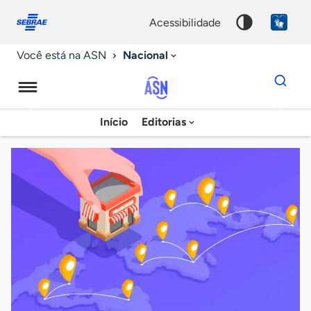
Fale
Acessibilidade
conosco
0
acessibilidade
9
Nacional
Você está na ASN
Dados
para
busca
Agência
Início
Editorias
Palavra
Sebrae
chave
de
Notícias