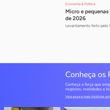
Economia & Política
Micro e pequenas 
de 2026
Levantamento feito pelo 
Conheça os 
Conheça a força que emp
negócios, realidades e hi
Veja essa e mais histórias 