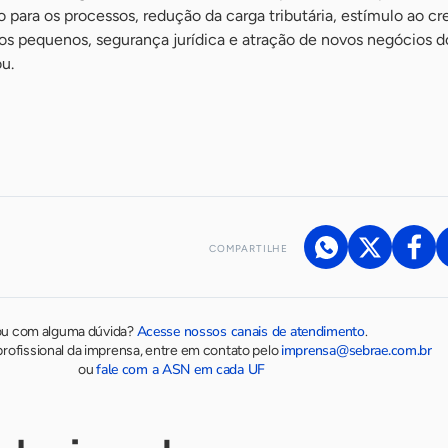
ão para os processos, redução da carga tributária, estímulo ao c
s pequenos, segurança jurídica e atração de novos negócios d
ou.
COMPARTILHE
Acesse nossos canais de atendimento
ou com alguma dúvida?
.
imprensa@sebrae.com.br
rofissional da imprensa, entre em contato pelo
fale com a ASN em cada UF
ou