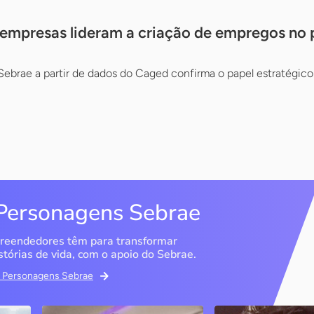
empresas lideram a criação de empregos no 
Sebrae a partir de dados do Caged confirma o papel estratégic
Personagens Sebrae
reendedores têm para transformar
stórias de vida, com o apoio do Sebrae.
em Personagens Sebrae