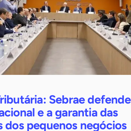
ributária: Sebrae defende
cional e a garantia das
s dos pequenos negócios