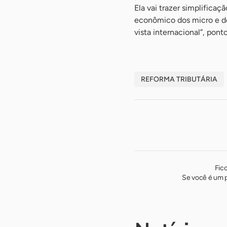
Ela vai trazer simplificaç
econômico dos micro e do
vista internacional”, pont
REFORMA TRIBUTÁRIA
Fic
Se você é um p