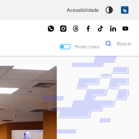
acessibilidade
Dados
Buscar
para
Modo claro
busca
Palavra
chave