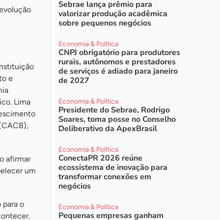
Sebrae lança prêmio para
revolução
valorizar produção acadêmica
sobre pequenos negócios
Economia & Política
CNPJ obrigatório para produtores
rurais, autônomos e prestadores
nstituição
de serviços é adiado para janeiro
to e
de 2027
mia
ico. Lima
Economia & Política
Presidente do Sebrae, Rodrigo
rescimento
Soares, toma posse no Conselho
 (CACB),
Deliberativo da ApexBrasil
Economia & Política
ConectaPR 2026 reúne
o afirmar
ecossistema de inovação para
belecer um
transformar conexões em
negócios
 para o
Economia & Política
Pequenas empresas ganham
contecer.