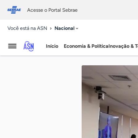
Fale
Acessibilidade
conosco
0
Acesse o Portal Sebrae
9
Nacional
Você está na ASN
Início
Economia & Política
Inovação & T
Agência
Sebrae
de
Notícias