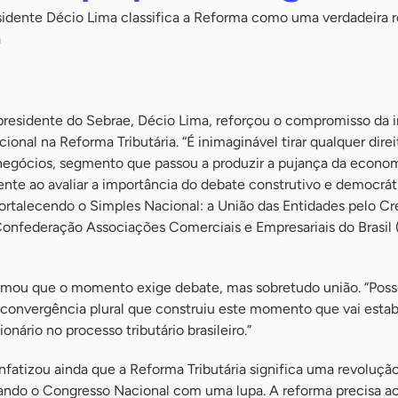
idente Décio Lima classifica a Reforma como uma verdadeira 
a
 presidente do Sebrae, Décio Lima, reforçou o compromisso da i
onal na Reforma Tributária. “É inimaginável tirar qualquer direi
egócios, segmento que passou a produzir a pujança da econo
igente ao avaliar a importância do debate construtivo e democrát
Fortalecendo o Simples Nacional: a União das Entidades pelo C
onfederação Associações Comerciais e Empresariais do Brasil
mou que o momento exige debate, mas sobretudo união. “Poss
convergência plural que construiu este momento que vai esta
onário no processo tributário brasileiro.”
fatizou ainda que a Reforma Tributária significa uma revolução
ndo o Congresso Nacional com uma lupa. A reforma precisa a