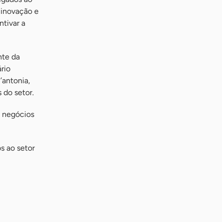
 inovação e
ntivar a
nte da
ário
’antonia,
 do setor.
s negócios
s ao setor