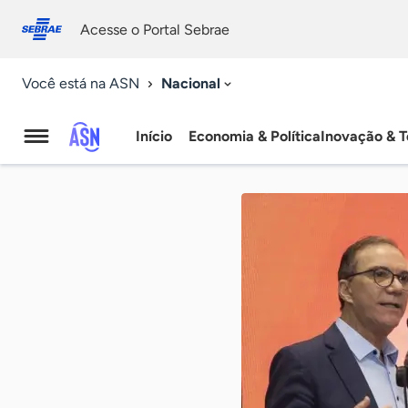
Fale
Acessibilidade
conosco
0
Acesse o Portal Sebrae
9
Nacional
Você está na ASN
Início
Economia & Política
Inovação & T
Agência
Sebrae
de
Notícias