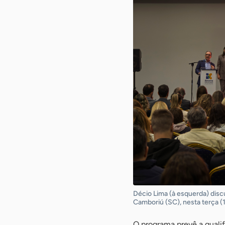
Décio Lima (à esquerda) dis
Camboriú (SC), nesta terça (
O programa prevê a quali