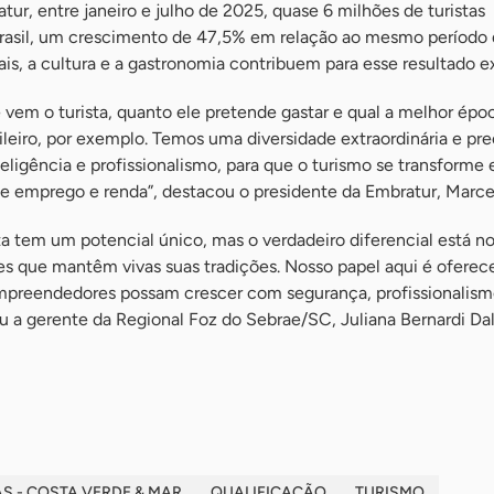
r, entre janeiro e julho de 2025, quase 6 milhões de turistas
 Brasil, um crescimento de 47,5% em relação ao mesmo período
ais, a cultura e a gastronomia contribuem para esse resultado e
vem o turista, quanto ele pretende gastar e qual a melhor épo
ileiro, por exemplo. Temos uma diversidade extraordinária e pr
eligência e profissionalismo, para que o turismo se transform
e emprego e renda”, destacou o presidente da Embratur, Marcel
a tem um potencial único, mas o verdadeiro diferencial está n
que mantêm vivas suas tradições. Nosso papel aqui é oferece
mpreendedores possam crescer com segurança, profissionalism
ou a gerente da Regional Foz do Sebrae/SC, Juliana Bernardi Dal
 - COSTA VERDE & MAR
QUALIFICAÇÃO
TURISMO