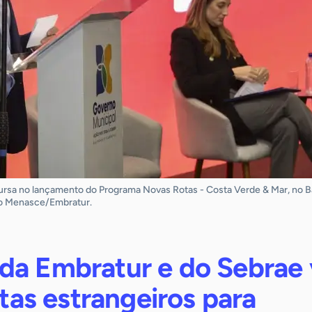
cursa no lançamento do Programa Novas Rotas - Costa Verde & Mar, no B
cio Menasce/Embratur.
da Embratur e do Sebrae 
istas estrangeiros para