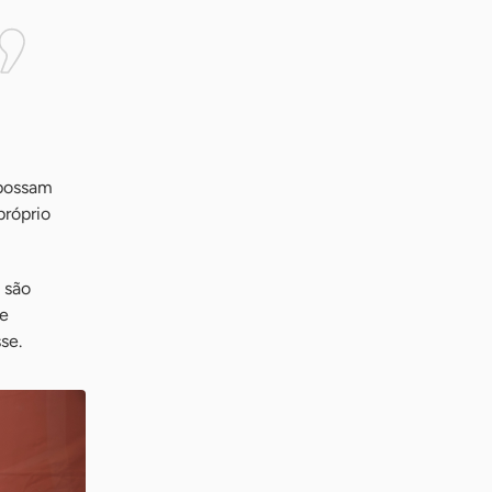
 possam
próprio
 são
 e
se.