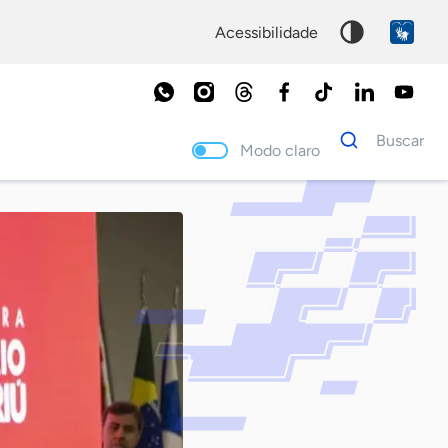
acessibilidade
Dados
Buscar
para
Modo claro
busca
Palavra
chave