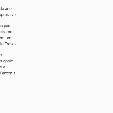
 do ano
xpressivo.
ca para
ecisamos
e em um
o Freixo.
os
r apoio
o e
l’antonia.