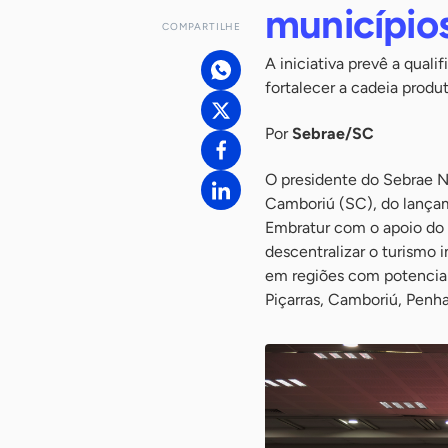
município
COMPARTILHE
A iniciativa prevê a qual
fortalecer a cadeia produ
Por
Sebrae/SC
O presidente do Sebrae Na
Camboriú (SC), do lança
Embratur com o apoio do S
descentralizar o turismo 
em regiões com potencial 
Piçarras, Camboriú, Penha,