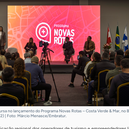
cursa no lançamento do Programa Novas Rotas – Costa Verde & Mar, no B
12) | Foto: Márcio Menasce/Embratur.
ficação regional dos operadores de turismo e empreendedores l