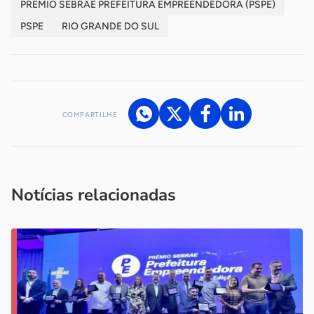
PRÊMIO SEBRAE PREFEITURA EMPREENDEDORA (PSPE)
PSPE
RIO GRANDE DO SUL
COMPARTILHE
Acesse nossos canais de atendimento
Ficou com alguma dúvida?
.
Se
você é um profissional da imprensa, entre em contato pelo
imprensa@sebrae.com.br
fale com a ASN em cada UF
ou
Notícias relacionadas