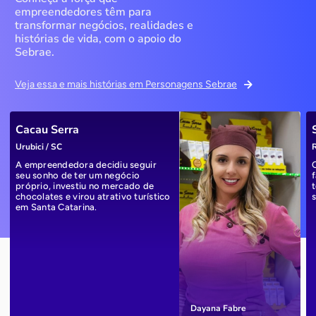
empreendedores têm para
transformar negócios, realidades e
histórias de vida, com o apoio do
Sebrae.
Veja essa e mais histórias em Personagens Sebrae
Cacau Serra
Urubici / SC
R
A empreendedora decidiu seguir
seu sonho de ter um negócio
próprio, investiu no mercado de
chocolates e virou atrativo turístico
em Santa Catarina.
Dayana Fabre