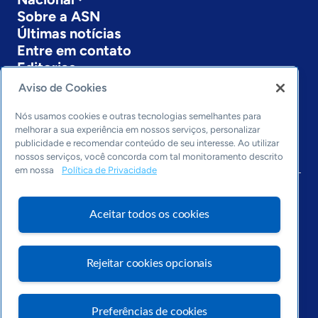
Sobre a ASN
Últimas notícias
Entre em contato
Editorias
Aviso de Cookies
Economia & Política
Inovação & Tecnologia
Nós usamos cookies e outras tecnologias semelhantes para
Cultura empreendedora
melhorar a sua experiência em nossos serviços, personalizar
publicidade e recomendar conteúdo de seu interesse. Ao utilizar
Dados
nossos serviços, você concorda com tal monitoramento descrito
Arquivo
em nossa
Política de Privacidade
Aceitar todos os cookies
Rejeitar cookies opcionais
Preferências de cookies