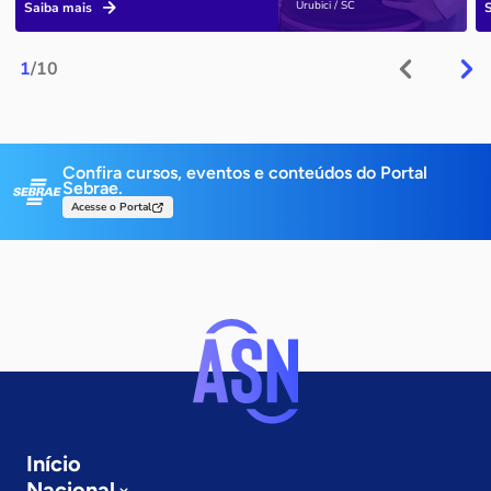
Urubici / SC
Saiba mais
1
/10
Confira cursos, eventos e conteúdos do Portal
Sebrae.
Acesse o Portal
Início
Nacional