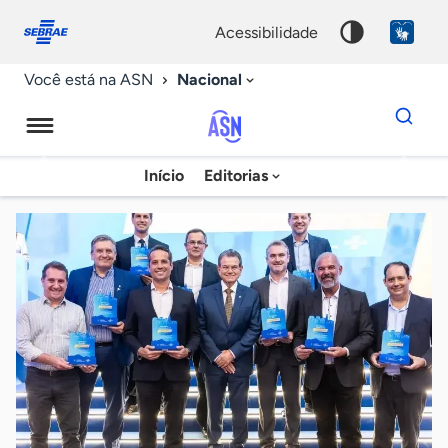
Fale
Acessibilidade
conosco
0
acessibilidade
9
Nacional
Você está na ASN
Dados
para
busca
Agência
Início
Editorias
Palavra
Sebrae
chave
de
Notícias