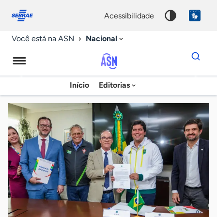
Fale
Acessibilidade
conosco
0
acessibilidade
9
Nacional
Você está na ASN
Dados
para
busca
Agência
Início
Editorias
Palavra
Sebrae
chave
de
Notícias