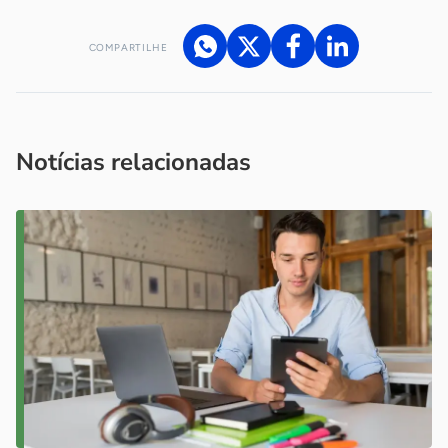
COMPARTILHE
Acesse nossos canais de atendimento
Ficou com alguma dúvida?
.
Se
você é um profissional da imprensa, entre em contato pelo
imprensa@sebrae.com.br
fale com a ASN em cada UF
ou
Notícias relacionadas