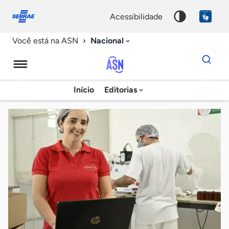
Fale
Acessibilidade
conosco
0
acessibilidade
9
Nacional
Você está na ASN
Dados
para
busca
Agência
Início
Editorias
Palavra
Sebrae
chave
de
Notícias