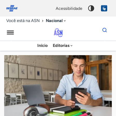
Fale
Acessibilidade
conosco
0
acessibilidade
9
Nacional
Você está na ASN
Dados
para
busca
Agência
Início
Editorias
Palavra
Sebrae
chave
de
Notícias