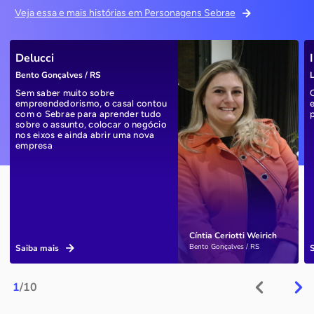
Veja essa e mais histórias em Personagens Sebrae
Delucci
Bento Gonçalves / RS
L
Sem saber muito sobre
empreendedorismo, o casal contou
com o Sebrae para aprender tudo
sobre o assunto, colocar o negócio
nos eixos e ainda abrir uma nova
empresa
Cíntia Ceriotti Weirich
Bento Gonçalves / RS
Saiba mais
1
/10