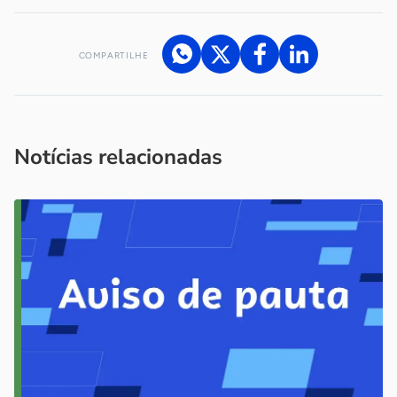
COMPARTILHE
Acesse nossos canais de atendimento
Ficou com alguma dúvida?
.
Se
você é um profissional da imprensa, entre em contato pelo
imprensa@sebrae.com.br
fale com a ASN em cada UF
ou
Notícias relacionadas