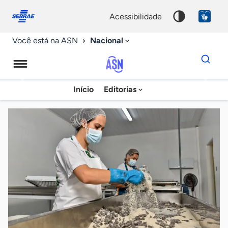
Fale
Acessibilidade
conosco
0
acessibilidade
9
Nacional
Você está na ASN
Dados
para
busca
Agência
Início
Editorias
Palavra
Sebrae
chave
de
Notícias