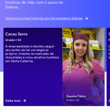
histórias de vida, com o apoio do
Sebrae.
Veja essa e mais histórias em Personagens Sebrae
Cacau Serra
Urubici / SC
R
A empreendedora decidiu seguir
seu sonho de ter um negócio
próprio, investiu no mercado de
chocolates e virou atrativo turístico
em Santa Catarina.
Dayana Fabre
Urubici / SC
Saiba mais