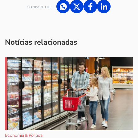
COMPARTILHE
Acesse nossos canais de atendimento
Ficou com alguma dúvida?
.
Se
você é um profissional da imprensa, entre em contato pelo
imprensa@sebrae.com.br
fale com a ASN em cada UF
ou
Notícias relacionadas
Economia & Política